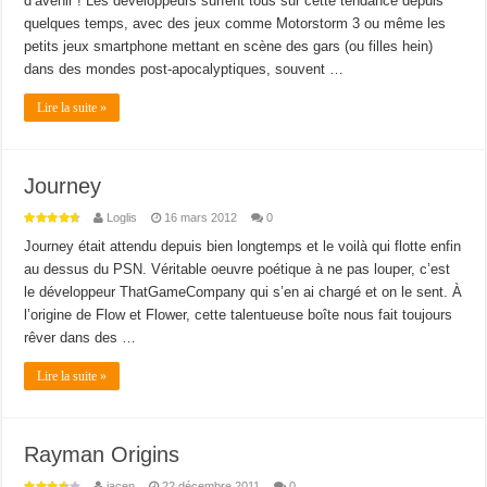
d’avenir ! Les développeurs surfent tous sur cette tendance depuis
quelques temps, avec des jeux comme Motorstorm 3 ou même les
petits jeux smartphone mettant en scène des gars (ou filles hein)
dans des mondes post-apocalyptiques, souvent …
Lire la suite »
Journey
Loglis
16 mars 2012
0
Journey était attendu depuis bien longtemps et le voilà qui flotte enfin
au dessus du PSN. Véritable oeuvre poétique à ne pas louper, c’est
le développeur ThatGameCompany qui s’en ai chargé et on le sent. À
l’origine de Flow et Flower, cette talentueuse boîte nous fait toujours
rêver dans des …
Lire la suite »
Rayman Origins
jacen
22 décembre 2011
0