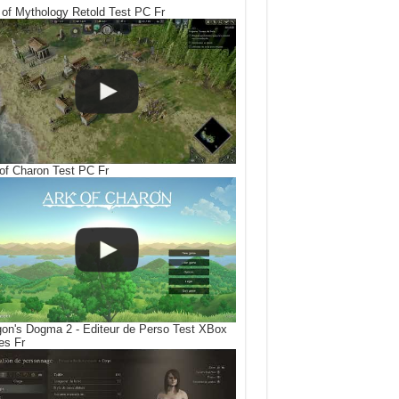
of Mythology Retold Test PC Fr
of Charon Test PC Fr
on's Dogma 2 - Editeur de Perso Test XBox
es Fr