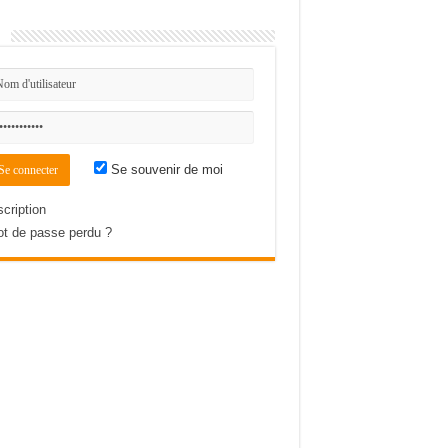
n
Se souvenir de moi
scription
t de passe perdu ?