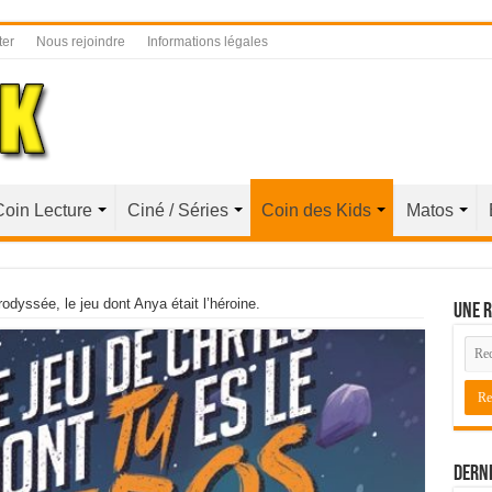
ter
Nous rejoindre
Informations légales
Coin Lecture
Ciné / Séries
Coin des Kids
Matos
rodyssée, le jeu dont Anya était l’héroine.
Une r
Derni