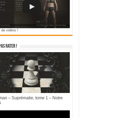
 de vidéos !
pas rater !
an – Suprématie, tome 1 – Notre
s