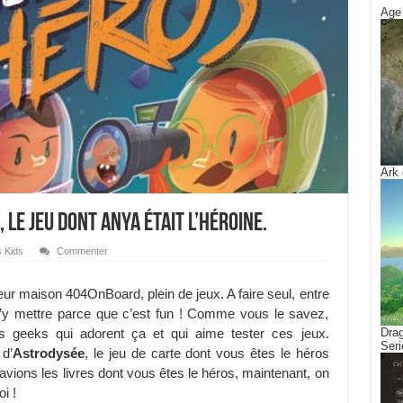
Age 
Ark 
le jeu dont Anya était l’héroine.
 Kids
Commenter
ur maison 404OnBoard, plein de jeux. A faire seul, entre
s’y mettre parce que c’est fun ! Comme vous le savez,
s geeks qui adorent ça et qui aime tester ces jeux.
Drag
Seri
 d’
Astrodysée
, le jeu de carte dont vous êtes le héros
avions les livres dont vous êtes le héros, maintenant, on
i !