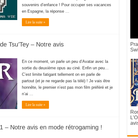
souvenirs d’enfance ! Pour occuper ses vacances
en Espagne, la réponse …
Lire la suite »
de Tsu’Tey – Notre avis
Pra
Swi
En ce moment, un parle un peu d’Avatar avec la
sortie du deuxième opus au ciné. Enfin un peu…
C’est limite fatigant tellement on en parle de
partout (et je ne regarde pas la télé) ! Je vais être
honnête, le premier n’est pas mon film préféré et je
n’ai …
Lire la suite »
Rom
L’O
avi
1 – Notre avis en mode rétrogaming !