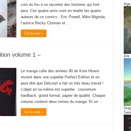
Age 
coin du feu à se raconter des histoires qui font
peur. Ces quatre amis sont en réalité les quatre
auteurs de ce comics : Eric Powell, Mike Mignola,
l’autrice Becky Cloonan et …
Lire la suite »
ition volume 1 –
Ark 
Le manga culte des années 90 de Kota Hirano
revient dans une superbe Perfect Edition et on
peut dire que Delcourt a fait un très beau travail !
L’objet en lui-même est superbe : couverture
hardback, grand format, papier de qualité. Chaque
volume contient deux tomes du manga. Et on …
Drag
Lire la suite »
Seri