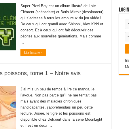
Super Pixel Boy est un album illustré de Loïc
Logi
Clément (scénariste) et Boris Mirroir (dessinateur)
qui s’adresse à tous les amoureux du jeu vidéo !
De ceux qui ont grandi avec Shinobi, Alex Kidd et
consort. Et à ceux qui ont fait découvrir ces
pépites aux nouvelles générations. Mais comme
…
Lire la suite »
In
Mo
es poissons, tome 1 – Notre avis
J’ai mis un peu de temps à lire ce manga, je
l’avoue. Non pas parce qu’il ne me tentait pas
mais ayant des maladies chroniques
handicapantes, j’appréhendais un peu cette
lecture. Josée, le tigre et les poissons est
disponible chez Delcourt dans la série MoonLight
et il est en deux …