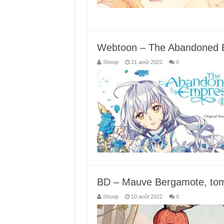
Webtoon – The Abandoned E
Shoop
21 août 2022
0
BD – Mauve Bergamote, tome
Shoop
10 août 2022
0