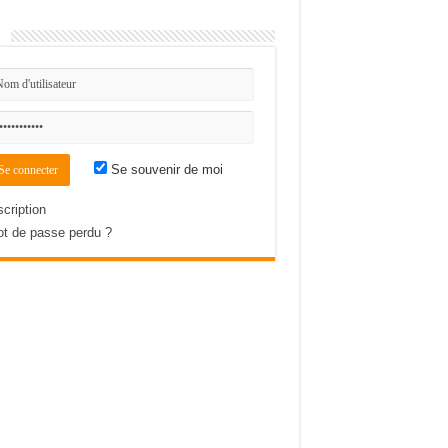
n
Se souvenir de moi
scription
t de passe perdu ?