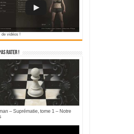
 de vidéos !
pas rater !
an – Suprématie, tome 1 – Notre
s