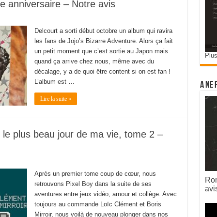
 anniversaire – Notre avis
Delcourt a sorti début octobre un album qui ravira
les fans de Jojo’s Bizarre Adventure. Alors ça fait
un petit moment que c’est sortie au Japon mais
Plus
quand ça arrive chez nous, même avec du
décalage, y a de quoi être content si on est fan !
L’album est …
A ne 
Lire la suite »
 le plus beau jour de ma vie, tome 2 –
Après un premier tome coup de cœur, nous
Rom
retrouvons Pixel Boy dans la suite de ses
avi
aventures entre jeux vidéo, amour et collège. Avec
toujours au commande Loïc Clément et Boris
Mirroir, nous voilà de nouveau plonger dans nos