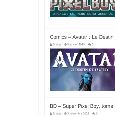
Comics – Avatar : Le Destin 
Shoop
9 janvier 2023
0
BD – Super Pixel Boy, tome 
Shoop
3 novembre 2022
0