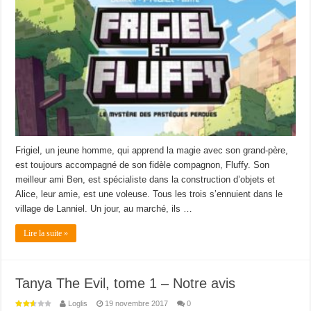
Fluffy
:
le
mystère
des
pastèques
perdues
Frigiel, un jeune homme, qui apprend la magie avec son grand-père,
est toujours accompagné de son fidèle compagnon, Fluffy. Son
meilleur ami Ben, est spécialiste dans la construction d’objets et
Alice, leur amie, est une voleuse. Tous les trois s’ennuient dans le
village de Lanniel. Un jour, au marché, ils …
Lire la suite »
Tanya The Evil, tome 1 – Notre avis
Loglis
19 novembre 2017
0