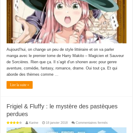
Aujourd’hui, on change un peu de style littéraire et on va parler
manga avec le premier tome de Harry Makito – Magicien et Sauveur
de Sorcières. Rien que ça. Il s’agit d’un shonen avec pour genre
aventure, comédie, fantasy, romance, drame. Oui tout ça. Et qui
aborde des thèmes comme …
Lire la suite »
Frigiel & Fluffy : le mystère des pastèques
perdues
sur
Karine
18 janvier 2018
Commentaires fermés
Frigiel
&