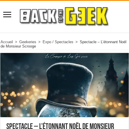
Accueil
>
Geekeries
>
Expo / Spectacles
>
Spectacle – L’étonnant Noël
de Monsieur Scrooge
Spectacle – L’étonnant Noël de Monsieur