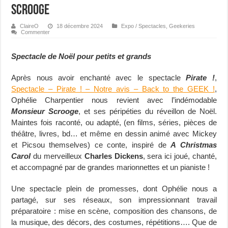
Scrooge
ClaireO
18 décembre 2024
Expo / Spectacles
,
Geekeries
Commenter
Spectacle de Noël pour petits et grands
Après nous avoir enchanté avec le spectacle
Pirate !
,
Spectacle – Pirate ! – Notre avis – Back to the GEEK !
,
Ophélie Charpentier nous revient avec l’indémodable
Monsieur Scrooge
, et ses péripéties du réveillon de Noël.
Maintes fois raconté, ou adapté, (en films, séries, pièces de
théâtre, livres, bd… et même en dessin animé avec Mickey
et Picsou themselves) ce conte, inspiré de
A Christmas
Carol
du merveilleux
Charles Dickens
, sera ici joué, chanté,
et accompagné par de grandes marionnettes et un pianiste !
Une spectacle plein de promesses, dont Ophélie nous a
partagé, sur ses réseaux, son impressionnant travail
préparatoire : mise en scène, composition des chansons, de
la musique, des décors, des costumes, répétitions…. Que de