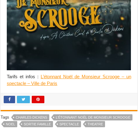
Tarifs et infos :
L’étonnant Noël de Monsieur Scrooge – un
spectacle – Ville de Paris
Tags
CHARLES DICKENS
L'ÉTONNANT NOËL DE MONSIEUR SCROOGE
NOEL
SORTIE FAMILLE
SPECTACLE
THEATRE