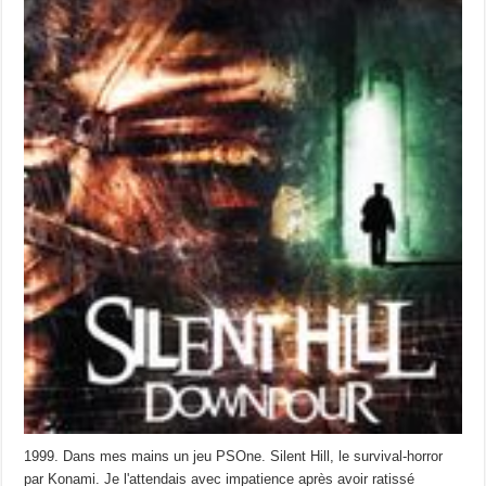
1999. Dans mes mains un jeu PSOne. Silent Hill, le survival-horror
par Konami. Je l'attendais avec impatience après avoir ratissé