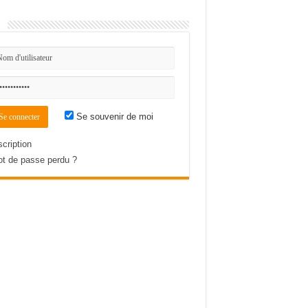
n
Se souvenir de moi
scription
t de passe perdu ?