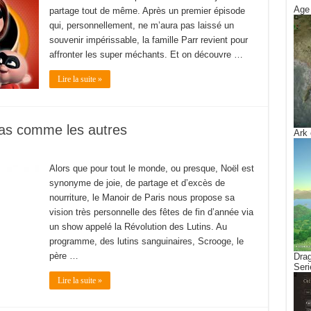
Age 
partage tout de même. Après un premier épisode
qui, personnellement, ne m’aura pas laissé un
souvenir impérissable, la famille Parr revient pour
affronter les super méchants. Et on découvre …
Lire la suite »
pas comme les autres
Ark 
Alors que pour tout le monde, ou presque, Noël est
synonyme de joie, de partage et d’excès de
nourriture, le Manoir de Paris nous propose sa
vision très personnelle des fêtes de fin d’année via
un show appelé la Révolution des Lutins. Au
programme, des lutins sanguinaires, Scrooge, le
père …
Drag
Seri
Lire la suite »