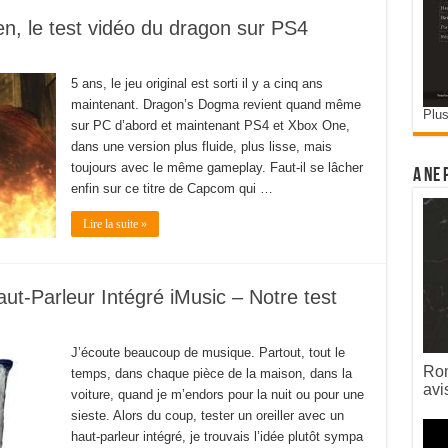
n, le test vidéo du dragon sur PS4
5 ans, le jeu original est sorti il y a cinq ans
maintenant. Dragon’s Dogma revient quand même
Plus
sur PC d’abord et maintenant PS4 et Xbox One,
dans une version plus fluide, plus lisse, mais
toujours avec le même gameplay. Faut-il se lâcher
A ne 
enfin sur ce titre de Capcom qui …
Lire la suite »
aut-Parleur Intégré iMusic – Notre test
J’écoute beaucoup de musique. Partout, tout le
Rom
temps, dans chaque pièce de la maison, dans la
avi
voiture, quand je m’endors pour la nuit ou pour une
sieste. Alors du coup, tester un oreiller avec un
haut-parleur intégré, je trouvais l’idée plutôt sympa