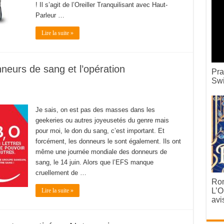
! Il s’agit de l’Oreiller Tranquilisant avec Haut-
Parleur …
Lire la suite »
neurs de sang et l’opération
Pra
Swi
Je sais, on est pas des masses dans les
geekeries ou autres joyeusetés du genre mais
pour moi, le don du sang, c’est important. Et
forcément, les donneurs le sont également. Ils ont
même une journée mondiale des donneurs de
sang, le 14 juin. Alors que l’EFS manque
cruellement de …
Rom
L’O
Lire la suite »
avi