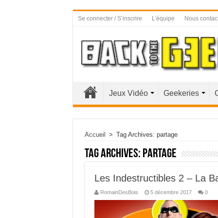
Se connecter / S’inscrire
L’équipe
Nous contac
Jeux Vidéo
Geekeries
Accueil
>
Tag Archives: partage
Tag Archives:
partage
Les Indestructibles 2 – La 
RomainDesBois
5 décembre 2017
0