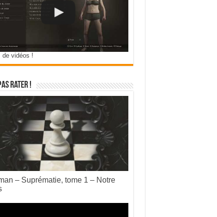
 de vidéos !
pas rater !
an – Suprématie, tome 1 – Notre
s