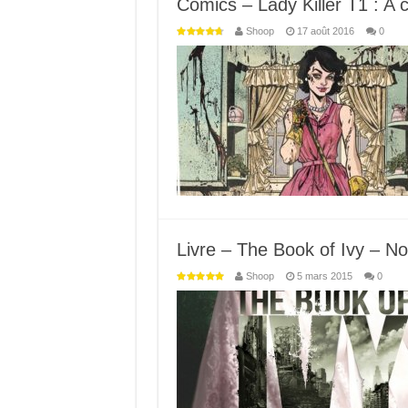
Comics – Lady Killer T1 : A 
Shoop
17 août 2016
0
Livre – The Book of Ivy – No
Shoop
5 mars 2015
0