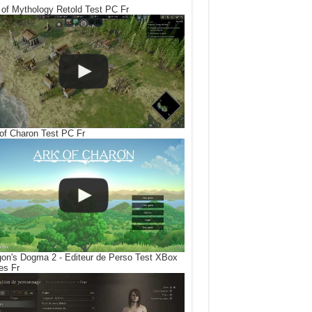
of Mythology Retold Test PC Fr
of Charon Test PC Fr
on's Dogma 2 - Editeur de Perso Test XBox
es Fr