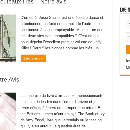
couteaux tirés – Notre avis
Logi
D’un côté, Josie Shuller est une épouse douce et
attentionnée, parfaite en un mot. De l’autre, c’est
une tueuse à gages impitoyable. Mais est-ce que
ces deux vies sont compatibles ? C’est ce que
nous dépeint l’excellent premier volume de Lady
Killer ! Deux filles blondes comme les blés, un …
Lire la suite »
In
Mo
tre Avis
J’ai une pile de livre à lire assez impressionnante.
J’essaie de les lire dans l’ordre d’arrivée et je
tente désespérément de rattraper mon retard. Et
les Editions Lumen m’ont envoyé The Book of Ivy
de Amy Engel, livre que j’attendais vu le teasing
qu’il y a eu autour. La question était de …