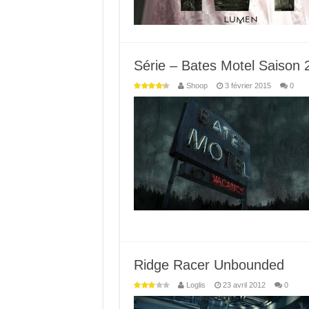
Série – Bates Motel Saison 2
Shoop
3 février 2015
0
Ridge Racer Unbounded
Loglis
23 avril 2012
0