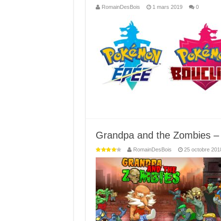
RomainDesBois
1 mars 2019
0
Grandpa and the Zombies – 
RomainDesBois
25 octobre 201