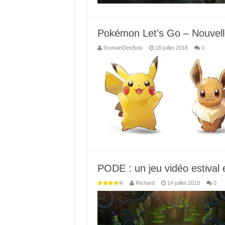
Pokémon Let’s Go – Nouvell
RomainDesBois
18 juillet 2018
0
PODE : un jeu vidéo estival e
Richard
14 juillet 2018
0