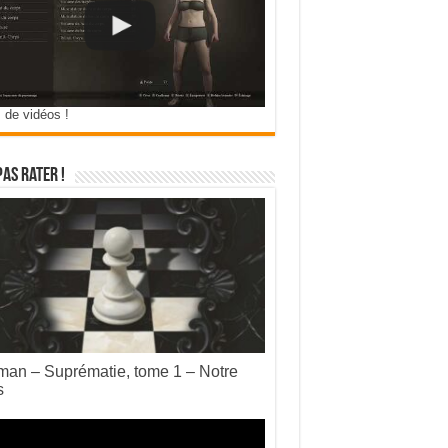
 de vidéos !
pas rater !
an – Suprématie, tome 1 – Notre
s