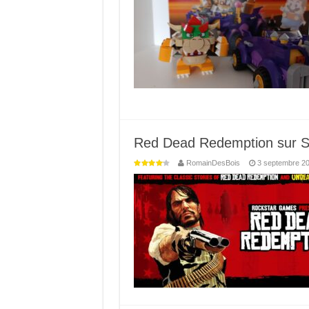
Red Dead Redemption sur Sw
RomainDesBois
3 septembre 2