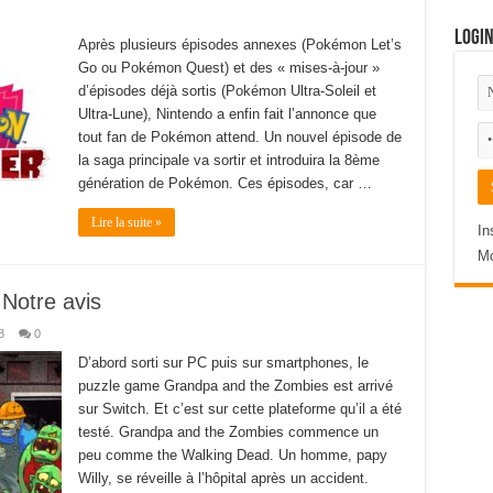
Logi
Après plusieurs épisodes annexes (Pokémon Let’s
Go ou Pokémon Quest) et des « mises-à-jour »
d’épisodes déjà sortis (Pokémon Ultra-Soleil et
Ultra-Lune), Nintendo a enfin fait l’annonce que
tout fan de Pokémon attend. Un nouvel épisode de
la saga principale va sortir et introduira la 8ème
génération de Pokémon. Ces épisodes, car …
Lire la suite »
In
Mo
Notre avis
8
0
D’abord sorti sur PC puis sur smartphones, le
puzzle game Grandpa and the Zombies est arrivé
sur Switch. Et c’est sur cette plateforme qu’il a été
testé. Grandpa and the Zombies commence un
peu comme the Walking Dead. Un homme, papy
Willy, se réveille à l’hôpital après un accident.