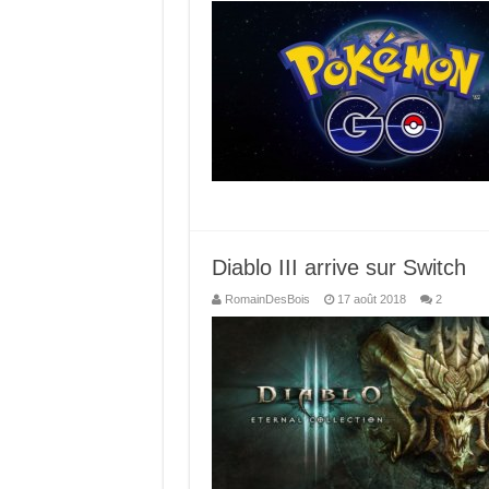
Diablo III arrive sur Switch
RomainDesBois
17 août 2018
2