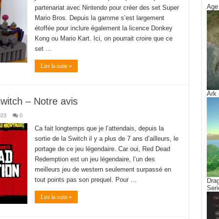
Age 
partenariat avec Nintendo pour créer des set Super
Mario Bros. Depuis la gamme s’est largement
étoffée pour inclure également la licence Donkey
Kong ou Mario Kart. Ici, on pourrait croire que ce
set …
Lire la suite »
Ark 
itch – Notre avis
023
0
Ca fait longtemps que je l’attendais, depuis la
sortie de la Switch il y a plus de 7 ans d’ailleurs, le
portage de ce jeu légendaire. Car oui, Red Dead
Redemption est un jeu légendaire, l’un des
meilleurs jeu de western seulement surpassé en
tout points pas son prequel. Pour …
Drag
Seri
Lire la suite »