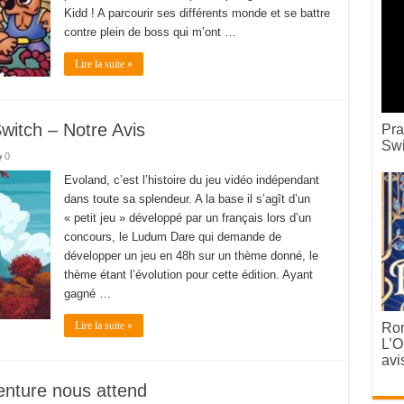
Kidd ! A parcourir ses différents monde et se battre
contre plein de boss qui m’ont …
Lire la suite »
witch – Notre Avis
Pra
Swi
0
Evoland, c’est l’histoire du jeu vidéo indépendant
dans toute sa splendeur. A la base il s’agît d’un
« petit jeu » développé par un français lors d’un
concours, le Ludum Dare qui demande de
développer un jeu en 48h sur un thème donné, le
thème étant l’évolution pour cette édition. Ayant
gagné …
Lire la suite »
Rom
L’O
avi
nture nous attend