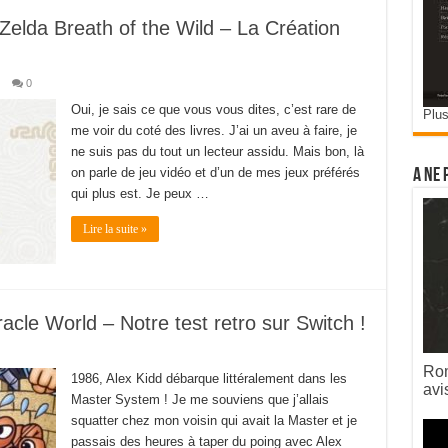
Zelda Breath of the Wild – La Création
0
Oui, je sais ce que vous vous dites, c’est rare de
Plus
me voir du coté des livres. J’ai un aveu à faire, je
ne suis pas du tout un lecteur assidu. Mais bon, là
on parle de jeu vidéo et d’un de mes jeux préférés
A ne 
qui plus est. Je peux …
Lire la suite »
cle World – Notre test retro sur Switch !
Rom
1986, Alex Kidd débarque littéralement dans les
avi
Master System ! Je me souviens que j’allais
squatter chez mon voisin qui avait la Master et je
passais des heures à taper du poing avec Alex