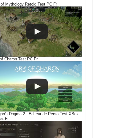
of Mythology Retold Test PC Fr
of Charon Test PC Fr
on's Dogma 2 - Editeur de Perso Test XBox
es Fr