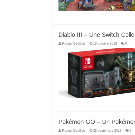
Diablo III – Une Switch Colle
RomainDesBois
18 octobre 2018
0
Pokémon GO – Un Pokémon 
RomainDesBois
25 septembre 2018
0