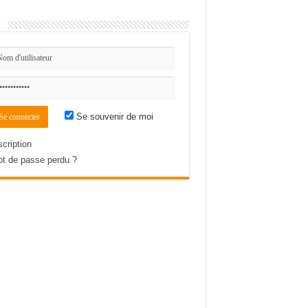
n
Se souvenir de moi
scription
t de passe perdu ?