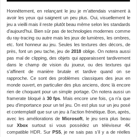
Honnêtement, en relançant le jeu je m’attendais vraiment à
avoir les yeux qui saignent un peu plus. Oui, visuellement le
jeu a vieilli mais il reste plutôt beau même selon les standards
d’aujourd’hui. Bien sûr pas de technologies modernes comme
du ray-tracing ou autre mais les jeux de lumières, les ombres,
etc. font honneur au jeu. Seules les textures des décors, de
près, font un peu tache, jeu de
2018
oblige. On notera aussi
pas mal de clipping, des objets qui apparaissent tardivement
dans le champ de vision du joueur, ou des textures qui
s’affinent de manière brutale et tardive quand on se
rapproche. Ce sont des problèmes classiques des jeux en
monde ouvert, en particulier des plus anciens, donc là encore
rien de choquant pour un simple portage. On notera aussi un
framerate bloqué à
30 fps
. Mais encore une fois, ça n’a que
peu d’importance pour un tel jeu. On est plus sur un jeu posé
et contemplatif que sur un jeu à l’action frénétique. Bon, après,
avec les améliorations de
Microsoft
, le jeu sera plus beau
sur
Xbox
surtout si vous possédez un téléviseur 4K
compatible HDR. Sur
PS5
, je ne sais pas s’il y a de réelles