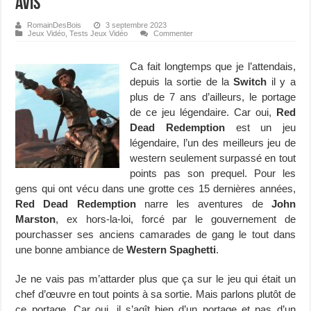
avis
RomainDesBois
3 septembre 2023
Jeux Vidéo
,
Tests Jeux Vidéo
Commenter
Ca fait longtemps que je l’attendais,
depuis la sortie de la
Switch
il y a
plus de 7 ans d’ailleurs, le portage
de ce jeu légendaire. Car oui,
Red
Dead Redemption
est un jeu
légendaire, l’un des meilleurs jeu de
western seulement surpassé en tout
points pas son prequel. Pour les
gens qui ont vécu dans une grotte ces 15 dernières années,
Red Dead Redemption
narre les aventures de
John
Marston
, ex hors-la-loi, forcé par le gouvernement de
pourchasser ses anciens camarades de gang le tout dans
une bonne ambiance de
Western Spaghetti
.
Je ne vais pas m’attarder plus que ça sur le jeu qui était un
chef d’œuvre en tout points à sa sortie. Mais parlons plutôt de
ce portage. Car oui, il s’agît bien d’un portage et pas d’un