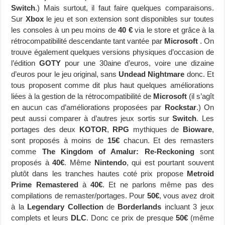
Switch
.) Mais surtout, il faut faire quelques comparaisons.
Sur
Xbox
le jeu et son extension sont disponibles sur toutes
les consoles à un peu moins de
40 €
via le store et grâce à la
rétrocompatibilité descendante tant vantée par
Microsoft
. On
trouve également quelques versions physiques d’occasion de
l’édition
GOTY
pour une 30aine d’euros, voire une dizaine
d’euros pour le jeu original, sans
Undead Nightmare
donc. Et
tous proposent comme dit plus haut quelques améliorations
liées à la gestion de la rétrocompatibilité de
Microsoft
(il s’agît
en aucun cas d’améliorations proposées par
Rockstar
.) On
peut aussi comparer à d’autres jeux sortis sur
Switch
. Les
portages des deux
KOTOR
,
RPG
mythiques de
Bioware
,
sont proposés à moins de
15€
chacun. Et des remasters
comme
The Kingdom of Amalur: Re-Reckoning
sont
proposés à
40€
. Même
Nintendo
, qui est pourtant souvent
plutôt dans les tranches hautes coté prix propose
Metroid
Prime Remastered
à
40€
. Et ne parlons même pas des
compilations de remaster/portages. Pour
50€
, vous avez droit
à la
Legendary Collection
de
Borderlands
incluant 3 jeux
complets et leurs
DLC
. Donc ce prix de presque
50€
(même