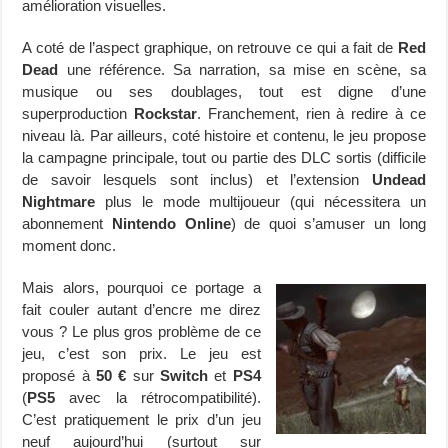
amélioration visuelles.
A coté de l’aspect graphique, on retrouve ce qui a fait de
Red
Dead
une référence. Sa narration, sa mise en scène, sa
musique ou ses doublages, tout est digne d’une
superproduction
Rockstar
. Franchement, rien à redire à ce
niveau là. Par ailleurs, coté histoire et contenu, le jeu propose
la campagne principale, tout ou partie des DLC sortis (difficile
de savoir lesquels sont inclus) et l’extension
Undead
Nightmare
plus le mode multijoueur (qui nécessitera un
abonnement
Nintendo Online
) de quoi s’amuser un long
moment donc.
Mais alors, pourquoi ce portage a
fait couler autant d’encre me direz
vous ? Le plus gros problème de ce
jeu, c’est son prix. Le jeu est
proposé à
50 €
sur
Switch
et
PS4
(
PS5
avec la rétrocompatibilité).
C’est pratiquement le prix d’un jeu
neuf aujourd’hui (surtout sur