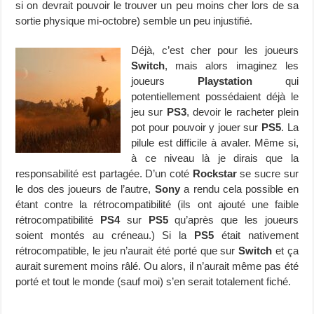
si on devrait pouvoir le trouver un peu moins cher lors de sa
sortie physique mi-octobre) semble un peu injustifié.
Déjà, c’est cher pour les joueurs
Switch
, mais alors imaginez les
joueurs
Playstation
qui
potentiellement possédaient déjà le
jeu sur
PS3
, devoir le racheter plein
pot pour pouvoir y jouer sur
PS5
. La
pilule est difficile à avaler. Même si,
à ce niveau là je dirais que la
responsabilité est partagée. D’un coté
Rockstar
se sucre sur
le dos des joueurs de l’autre,
Sony
a rendu cela possible en
étant contre la rétrocompatibilité (ils ont ajouté une faible
rétrocompatibilité
PS4
sur
PS5
qu’après que les joueurs
soient montés au créneau.) Si la
PS5
était nativement
rétrocompatible, le jeu n’aurait été porté que sur
Switch
et ça
aurait surement moins râlé. Ou alors, il n’aurait même pas été
porté et tout le monde (sauf moi) s’en serait totalement fiché.