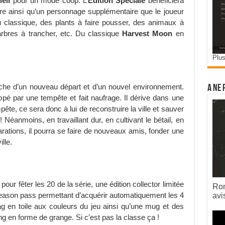
leil
pour un mode coop. L’
Edition Spéciale
bénéficiera
re ainsi qu’un personnage supplémentaire que le joueur
u classique, des plants à faire pousser, des animaux à
 arbres à trancher, etc. Du classique
Harvest Moon
en
Plus
erche d’un nouveau départ et d’un nouvel environnement.
A ne 
pé par une tempête et fait naufrage. Il dérive dans une
mpête, ce sera donc à lui de reconstruire la ville et sauver
Néanmoins, en travaillant dur, en cultivant le bétail, en
ations, il pourra se faire de nouveaux amis, fonder une
lle.
pour fêter les 20 de la série, une édition collector limitée
Rom
season pass permettant d’acquérir automatiquement les 4
avi
 en toile aux couleurs du jeu ainsi qu’une mug et des
ng en forme de grange. Si c’est pas la classe ça !