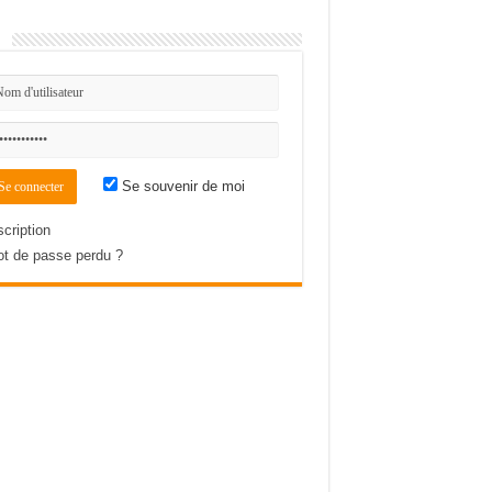
n
Se souvenir de moi
scription
t de passe perdu ?