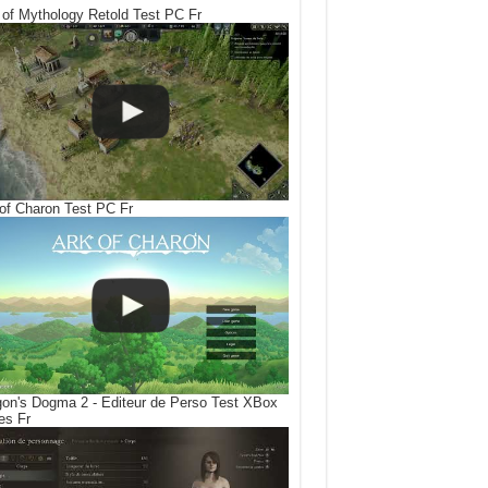
of Mythology Retold Test PC Fr
of Charon Test PC Fr
on's Dogma 2 - Editeur de Perso Test XBox
es Fr