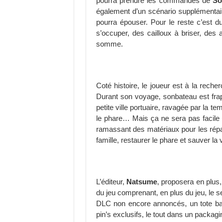
pourra prendre les commandes de
So
également d’un scénario supplémentai
pourra épouser. Pour le reste c’est d
s’occuper, des cailloux à briser, des
somme.
Coté histoire, le joueur est à la rech
Durant son voyage, sonbateau est frap
petite ville portuaire, ravagée par la te
le phare… Mais ça ne sera pas facile ! 
ramassant des matériaux pour les répar
famille, restaurer le phare et sauver la vi
L’éditeur,
Natsume
, proposera en plus, 
du jeu comprenant, en plus du jeu, le 
DLC non encore annoncés, un tote bag
pin’s exclusifs, le tout dans un packagi