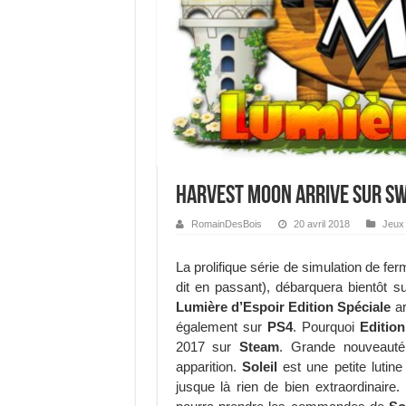
Harvest Moon arrive sur S
RomainDesBois
20 avril 2018
Jeux
La prolifique série de simulation de fe
dit en passant), débarquera bientôt 
Lumière d’Espoir Edition Spéciale
ar
également sur
PS4
. Pourquoi
Edition
2017 sur
Steam
. Grande nouveauté
apparition.
Soleil
est une petite lutine
jusque là rien de bien extraordinair