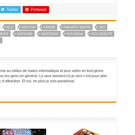
Twitter
Pinterest
DLC
EDITION
FERMÉ
HARVEST MOON
JEU
MODE
NATSUME
NINTENDO
NOUVEAU
NOUVEAUTÉ
M
rne au milieu de matos informatique et jeux vidéo en tout genre.
r ou les gens en général. Le seul moment où je sors c’est pour aller
’attraction. Et oui, en plus je suis paradoxal.