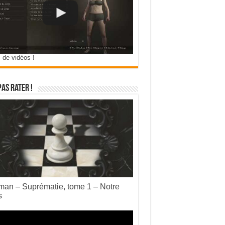
 de vidéos !
pas rater !
an – Suprématie, tome 1 – Notre
s