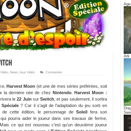
Age 
Ark 
witch
 Vidéo
,
News Jeux Vidéo
Commenter
rme,
Harvest Moon
(et une de mes séries préférées, soit
sur la dernière née de chez
Nintendo
.
Harvest Moon :
rivera le
22 Juin
sur
Switch
, et pas seulement, il sortira
 Spéciale
? Car il s’agit de l’adaptation du jeu sorti en
Drag
 de cette édition, le personnage de
Soleil
fera son
Seri
 qui pourra aider le joueur dans ses travaux de ferme,
e. Mais ce qui est nouveau c’est qu’un deuxième joueur