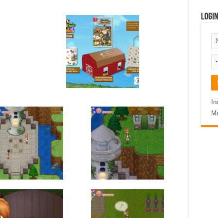
Logi
In
Mo