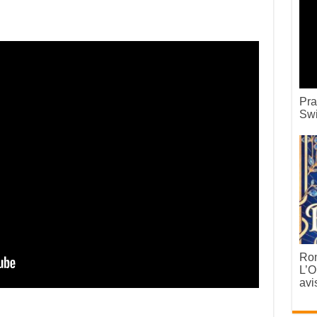
Pra
Swi
Rom
L’O
avi