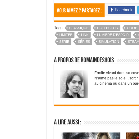
Facebook
Vous aimez ? Partagez :
Tags
CLASSIQUE
COLLECTOR
COOP
LIMITÉE
LINK
LUMIÈRE D'ESPOIR
SÉRIE
SÉRIES
SIMULATION
STEA
A propos de RomainDesBois
Ermite vivant dans sa cave
N’aime pas le soleil, sorti
au cinéma ou dans un parc d
A lire aussi :