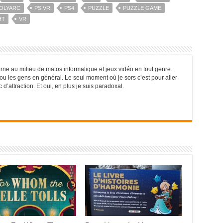
OLYARC
PS VR
PS4
PUZZLE
PUZZLE GAME
HT
VR
rne au milieu de matos informatique et jeux vidéo en tout genre.
r ou les gens en général. Le seul moment où je sors c’est pour aller
’attraction. Et oui, en plus je suis paradoxal.