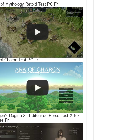
of Mythology Retold Test PC Fr
of Charon Test PC Fr
on's Dogma 2 - Editeur de Perso Test XBox
es Fr