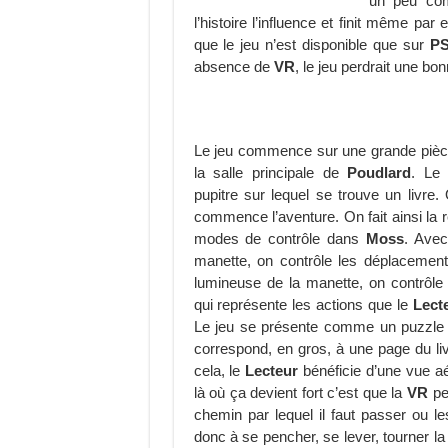
un peu c
l’histoire l’influence et finit même par
que le jeu n’est disponible que sur
P
absence de
VR
, le jeu perdrait une bo
Le jeu commence sur une grande pièce
la salle principale de
Poudlard
. Le 
pupitre sur lequel se trouve un livre.
commence l’aventure. On fait ainsi la
modes de contrôle dans
Moss
. Avec
manette, on contrôle les déplaceme
lumineuse de la manette, on contrôle
qui représente les actions que le
Lect
Le jeu se présente comme un puzzle
correspond, en gros, à une page du li
cela, le
Lecteur
bénéficie d’une vue aé
là où ça devient fort c’est que la
VR
pe
chemin par lequel il faut passer ou 
donc à se pencher, se lever, tourner la