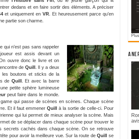
omme
l’Histoire sans Fin
, ou le jeune garçon qui lit
 entrer dedans et en faire sortir des éléments. A préciser
S4
et uniquement en
VR
. Et heureusement parce qu’en
nne partie son charme.
Plus
 qui n’est pas sans rappeler
joueur est assis devant un
A ne 
 On ouvre donc le livre et on
 rencontre de
Quill
. Il y a deux
 les boutons et sticks de la
nts de
Quill
. Et avec la barre
 une petite sphère lumineuse
eur
peut faire dans le monde.
 game qui passe de scènes en scènes. Chaque scène
vre. Et il faut emmener
Quill
à la sortie de celle-ci. Pour
rienne qui lui permet de mieux analyser la scène. Mais
Rom
avi
rmet de se déplacer dans chaque scène pour trouver le
les secrets cachés dans chaque scène. On se retrouve
 tête pour avoir la meilleure vue. Sur la route de
Quill
se