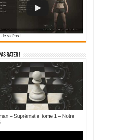
 de vidéos !
pas rater !
an – Suprématie, tome 1 – Notre
s