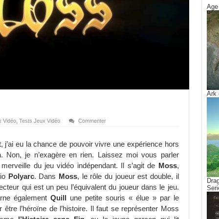
Age 
Ark 
x Vidéo
,
Tests Jeux Vidéo
Commenter
j’ai eu la chance de pouvoir vivre une expérience hors
 Non, je n’exagère en rien. Laissez moi vous parler
 merveille du jeu vidéo indépendant. Il s’agit de
Moss
,
dio
Polyarc
. Dans
Moss
, le rôle du joueur est double, il
Drag
ecteur qui est un peu l’équivalent du joueur dans le jeu.
Seri
carne également
Quill
une petite souris « élue » par le
 être l’héroïne de l’histoire. Il faut se représenter Moss