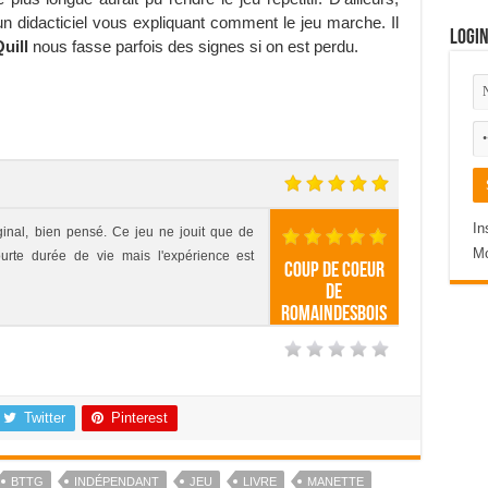
un didacticiel vous expliquant comment le jeu marche. Il
Logi
uill
nous fasse parfois des signes si on est perdu.
In
iginal, bien pensé. Ce jeu ne jouit que de
Mo
ourte durée de vie mais l'expérience est
Coup de coeur
de
RomainDesBois
Twitter
Pinterest
BTTG
INDÉPENDANT
JEU
LIVRE
MANETTE