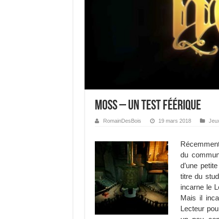
Moss – Un test féérique
RomainDesBois
19 mars 2018
Jeu
Récemment, 
du commun.
d’une petite
titre du stu
incarne le L
Mais il in
Lecteur pour