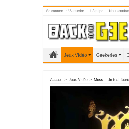
Se connecter / S’inscrire
L’équipe
Nous contac
Jeux Vidéo
Geekeries
C
Accueil
>
Jeux Vidéo
>
Moss – Un test fééri