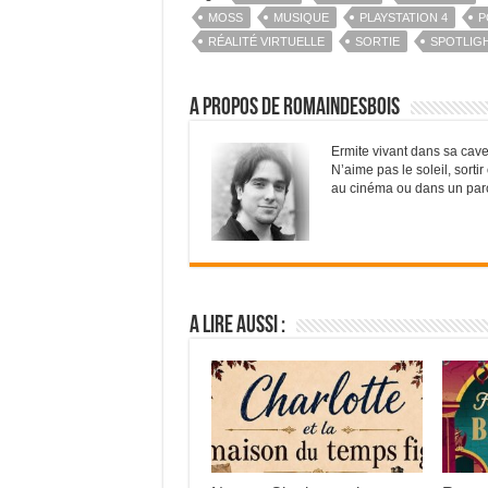
MOSS
MUSIQUE
PLAYSTATION 4
P
RÉALITÉ VIRTUELLE
SORTIE
SPOTLIG
A propos de RomainDesBois
Ermite vivant dans sa cave
N’aime pas le soleil, sorti
au cinéma ou dans un parc d
A lire aussi :