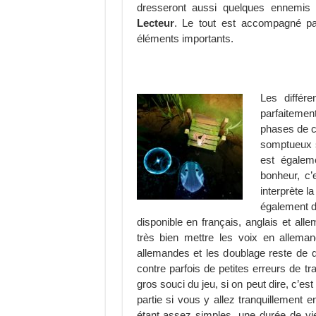
dresseront aussi quelques ennemis q
Lecteur
. Le tout est accompagné par 
éléments importants.
Les différ
parfaitemen
phases de c
somptueux s
est égalem
bonheur, c’
interprète l
également de
disponible en français, anglais et all
très bien mettre les voix en allemand 
allemandes et les doublage reste de qu
contre parfois de petites erreurs de t
gros souci du jeu, si on peut dire, c’e
partie si vous y allez tranquillement 
étant assez simples, une durée de vie p