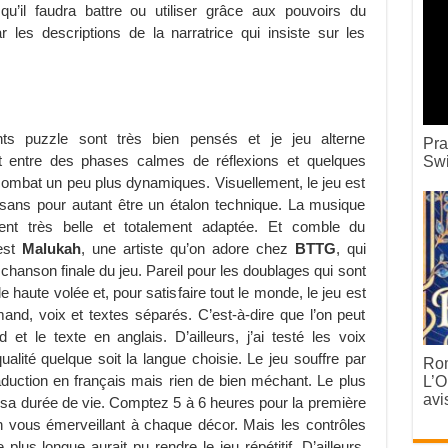
u’il faudra battre ou utiliser grâce aux pouvoirs du
les descriptions de la narratrice qui insiste sur les
ents puzzle sont très bien pensés et je jeu alterne
Pra
t entre des phases calmes de réflexions et quelques
Swi
ombat un peu plus dynamiques. Visuellement, le jeu est
ans pour autant être un étalon technique. La musique
ent très belle et totalement adaptée. Et comble du
est
Malukah
, une artiste qu’on adore chez
BTTG
, qui
a chanson finale du jeu. Pareil pour les doublages qui sont
 haute volée et, pour satisfaire tout le monde, le jeu est
emand, voix et textes séparés. C’est-à-dire que l’on peut
et le texte en anglais. D’ailleurs, j’ai testé les voix
alité quelque soit la langue choisie. Le jeu souffre par
Rom
raduction en français mais rien de bien méchant. Le plus
L’O
avi
st sa durée de vie. Comptez 5 à 6 heures pour la première
en vous émerveillant à chaque décor. Mais les contrôles
lus longue aurait pu rendre le jeu répétitif. D’ailleurs,