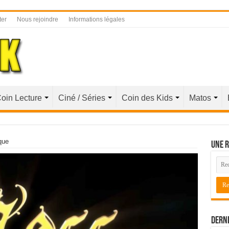
ter
Nous rejoindre
Informations légales
oin Lecture
Ciné / Séries
Coin des Kids
Matos
que
Une r
Derni