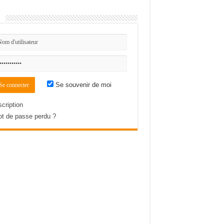
n
Se souvenir de moi
scription
t de passe perdu ?