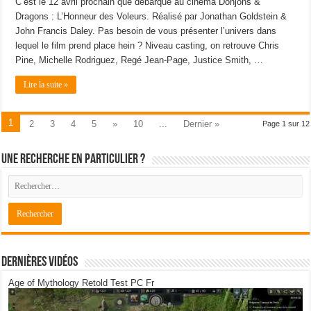
C’est le 12 avril prochain que débarque au cinéma Donjons &
Dragons : L’Honneur des Voleurs. Réalisé par Jonathan Goldstein &
John Francis Daley. Pas besoin de vous présenter l’univers dans
lequel le film prend place hein ? Niveau casting, on retrouve Chris
Pine, Michelle Rodriguez, Regé Jean-Page, Justice Smith, …
Lire la suite »
1
2
3
4
5
»
10
...
Dernier »
Page 1 sur 12
Une recherche en particulier ?
Dernières Vidéos
Age of Mythology Retold Test PC Fr