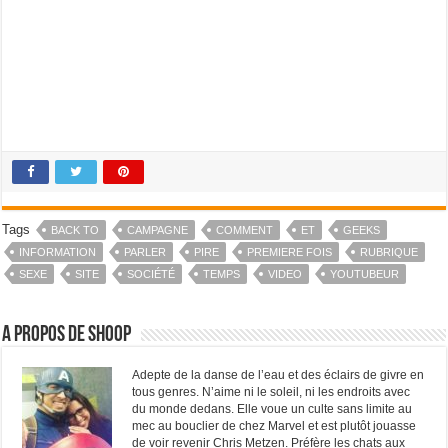
Tags
BACK TO
CAMPAGNE
COMMENT
ET
GEEKS
INFORMATION
PARLER
PIRE
PREMIERE FOIS
RUBRIQUE
SEXE
SITE
SOCIÉTÉ
TEMPS
VIDEO
YOUTUBEUR
A propos de Shoop
Adepte de la danse de l’eau et des éclairs de givre en
tous genres. N’aime ni le soleil, ni les endroits avec
du monde dedans. Elle voue un culte sans limite au
mec au bouclier de chez Marvel et est plutôt jouasse
de voir revenir Chris Metzen. Préfère les chats aux