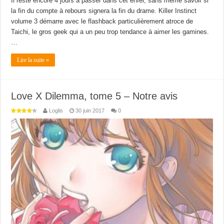
Il reste encore 4 jours à passer dans cet enfer, sans même savoir si
la fin du compte à rebours signera la fin du drame. Killer Instinct
volume 3 démarre avec le flashback particulièrement atroce de
Taichi, le gros geek qui a un peu trop tendance à aimer les gamines.
…
Lire la suite »
Love X Dilemma, tome 5 – Notre avis
Loglis
30 juin 2017
0