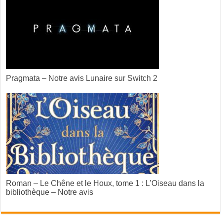
Pragmata – Notre avis Lunaire sur Switch 2
Roman – Le Chêne et le Houx, tome 1 : L’Oiseau dans la
bibliothèque – Notre avis