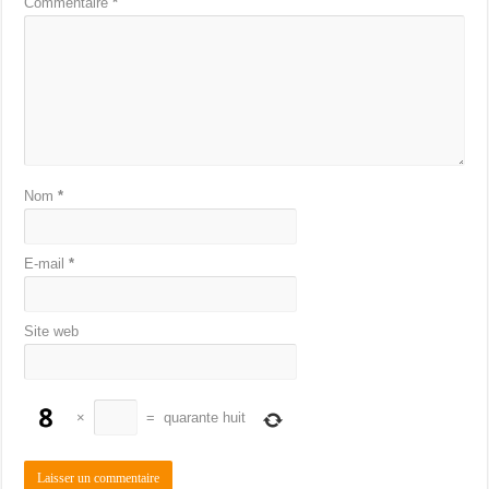
Commentaire
*
Nom
*
E-mail
*
Site web
×
=
quarante huit