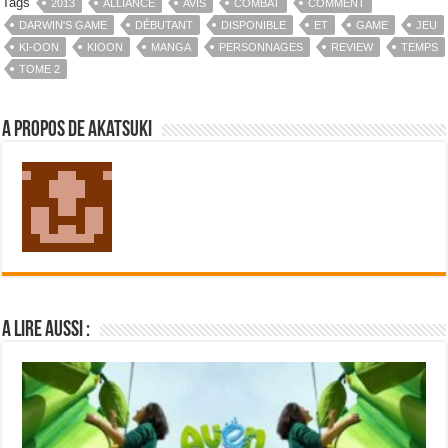
Tags
2013
ALLIANCE
AVIS
COMBAT
COMMENT
DARWIN'S GAME
DÉBUTANT
DISPONIBLE
ET
GAME
JEU
KI-OON
KIOON
MANGA
PERSONNAGES
REVIEW
TEMPS
TOME 2
A propos de akatsuki
A lire aussi :