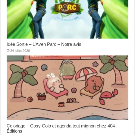
Idée Sortie – L’Aven Parc – Notre avis
24 juillet 2026
Coloriage – Cosy Colo et agenda tout mignon chez 404
Éditions