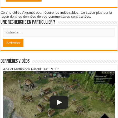
Ce site utilise Akismet pour réduire les indésirables.
En savoir plus sur la
façon dont les données de vos commentaires sont traitées
.
Une recherche en particulier ?
Dernières Vidéos
Age of Mythology Retold Test PC Fr