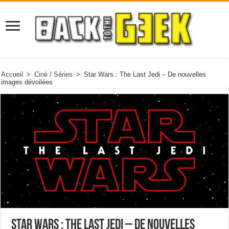
Accueil
>
Ciné / Séries
>
Star Wars : The Last Jedi – De nouvelles
images dévoilées
Star Wars : The Last Jedi – De nouvelles