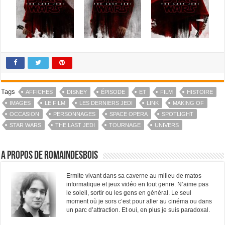
Tags
AFFICHES
DISNEY
ÉPISODE
ET
FILM
HISTOIRE
IMAGES
LE FILM
LES DERNIERS JEDI
LINK
MAKING OF
OCCASION
PERSONNAGES
SPACE OPERA
SPOTLIGHT
STAR WARS
THE LAST JEDI
TOURNAGE
UNIVERS
A propos de RomainDesBois
Ermite vivant dans sa caverne au milieu de matos
informatique et jeux vidéo en tout genre. N’aime pas
le soleil, sortir ou les gens en général. Le seul
moment où je sors c’est pour aller au cinéma ou dans
un parc d’attraction. Et oui, en plus je suis paradoxal.