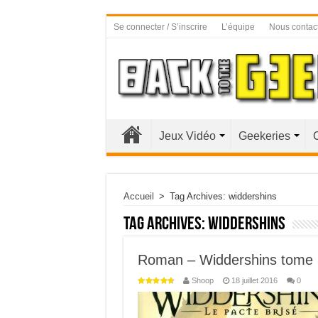
Se connecter / S’inscrire
L’équipe
Nous contac
Jeux Vidéo
Geekeries
Accueil
>
Tag Archives: widdershins
Tag Archives:
widdershins
Roman – Widdershins tome 3 
Shoop
18 juillet 2016
0