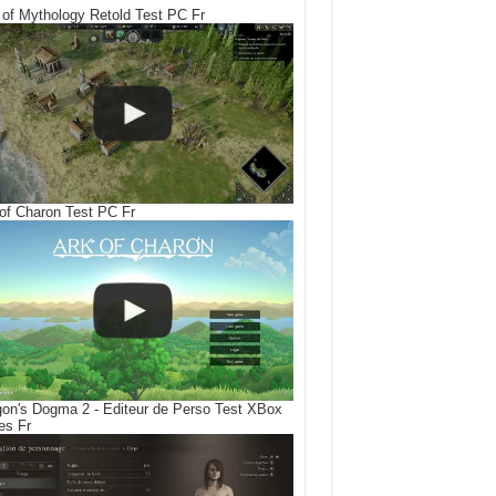
of Mythology Retold Test PC Fr
of Charon Test PC Fr
on's Dogma 2 - Editeur de Perso Test XBox
es Fr