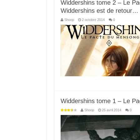
Widdershins tome 2 – Le Pac
Widdershins est de retour…
Shoop
2 octobre 2014
0
Widdershins tome 1 – Le Pac
Shoop
25 avril 2014
0