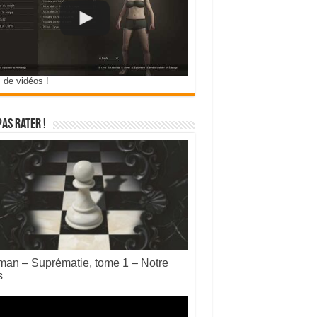
 de vidéos !
pas rater !
an – Suprématie, tome 1 – Notre
s