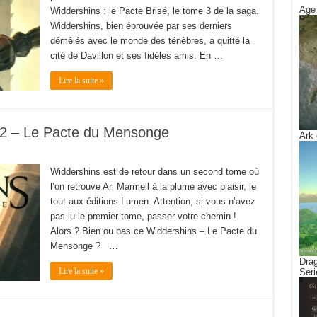
Age 
Widdershins : le Pacte Brisé, le tome 3 de la saga.
Widdershins, bien éprouvée par ses derniers
démêlés avec le monde des ténèbres, a quitté la
cité de Davillon et ses fidèles amis. En …
Lire la suite »
 2 – Le Pacte du Mensonge
Ark 
Widdershins est de retour dans un second tome où
l’on retrouve Ari Marmell à la plume avec plaisir, le
tout aux éditions Lumen. Attention, si vous n’avez
pas lu le premier tome, passer votre chemin !
Alors ? Bien ou pas ce Widdershins – Le Pacte du
Mensonge ? …
Drag
Lire la suite »
Seri