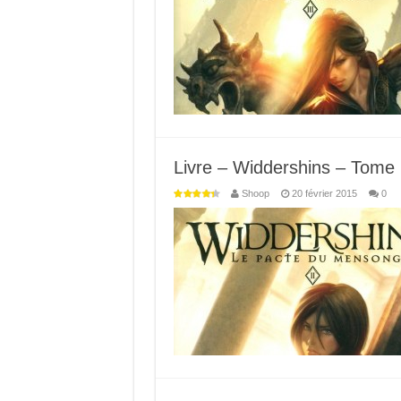
Livre – Widdershins – Tome
Shoop
20 février 2015
0