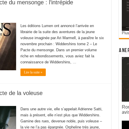
te du mensonge : l’intrépide
Les éditions Lumen ont annoncé l’arrivée en
librairie de la suite des aventures de la jeune
Plus
voleuse imaginée par Ari Marmell, à paraître le six
novembre prochain : Widdershins tome 2 – Le
Pacte du mensonge. Dans un premier volume
A ne 
riche en rebondissements, vous aviez fait la
connaissance de Widdershins, …
Lire la suite »
te de la voleuse
Rom
Dans une autre vie, elle s’appelait Adrienne Satti,
avi
mais à présent, elle n’est plus que Widdershins.
Gamine des rues, devenue noble, puis voleuse –
la vie ne l’a pas épargnée. Orpheline très jeune,