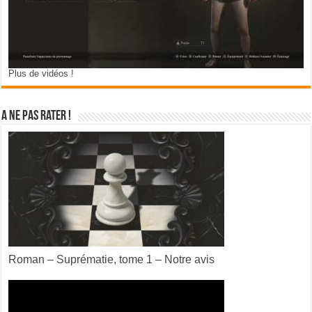
Plus de vidéos !
A ne pas rater !
Roman – Suprématie, tome 1 – Notre avis