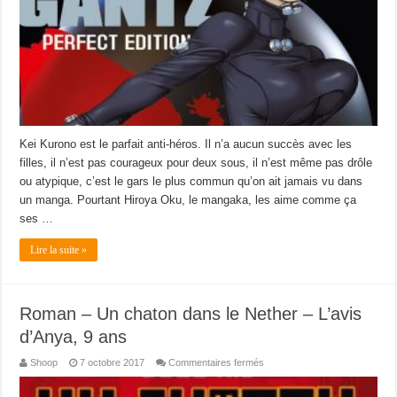
Kei Kurono est le parfait anti-héros. Il n’a aucun succès avec les
filles, il n’est pas courageux pour deux sous, il n’est même pas drôle
ou atypique, c’est le gars le plus commun qu’on ait jamais vu dans
un manga. Pourtant Hiroya Oku, le mangaka, les aime comme ça
ses …
Lire la suite »
Roman – Un chaton dans le Nether – L’avis
d’Anya, 9 ans
sur
Shoop
7 octobre 2017
Commentaires fermés
Roman
–
Un