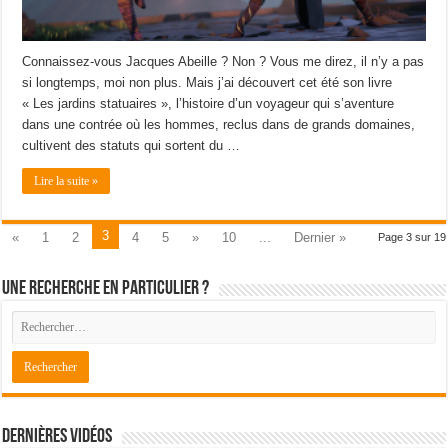
Connaissez-vous Jacques Abeille ? Non ? Vous me direz, il n’y a pas
si longtemps, moi non plus. Mais j’ai découvert cet été son livre
« Les jardins statuaires », l’histoire d’un voyageur qui s’aventure
dans une contrée où les hommes, reclus dans de grands domaines,
cultivent des statuts qui sortent du …
Lire la suite »
3
«
1
2
4
5
»
10
...
Dernier »
Page 3 sur 19
Une recherche en particulier ?
Dernières Vidéos