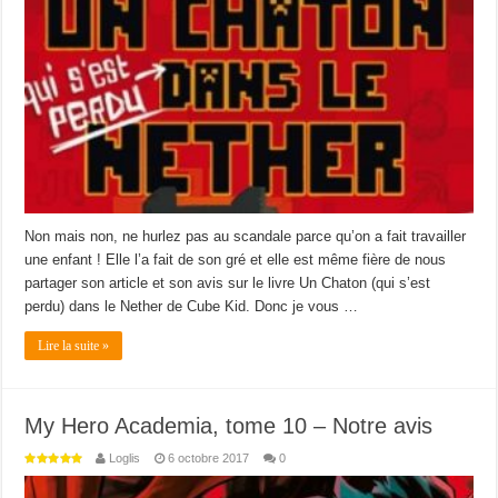
chaton
dans
le
Nether
–
L’avis
d’Anya,
9
ans
Non mais non, ne hurlez pas au scandale parce qu’on a fait travailler
une enfant ! Elle l’a fait de son gré et elle est même fière de nous
partager son article et son avis sur le livre Un Chaton (qui s’est
perdu) dans le Nether de Cube Kid. Donc je vous …
Lire la suite »
My Hero Academia, tome 10 – Notre avis
Loglis
6 octobre 2017
0