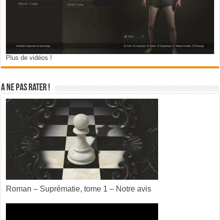
Plus de vidéos !
A ne pas rater !
Roman – Suprématie, tome 1 – Notre avis