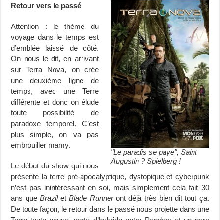
Retour vers le passé
Attention : le thème du
voyage dans le temps est
d’emblée laissé de côté.
On nous le dit, en arrivant
sur Terra Nova, on crée
une deuxième ligne de
temps, avec une Terre
différente et donc on élude
toute possibilité de
paradoxe temporel. C’est
plus simple, on va pas
embrouiller mamy.
"Le paradis se paye", Saint
Augustin ? Spielberg !
Le début du show qui nous
présente la terre pré-apocalyptique, dystopique et cyberpunk
n’est pas inintéressant en soi, mais simplement cela fait 30
ans que
Brazil
et
Blade Runner
ont déjà très bien dit tout ça.
De toute façon, le retour dans le passé nous projette dans une
Terre toute neuve, sorte d’hybride entre Pandora et un parc