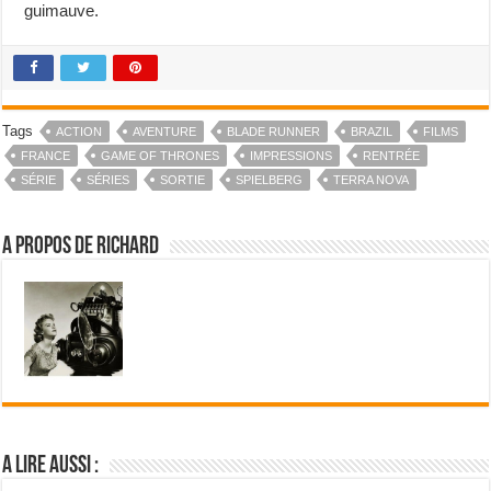
guimauve.
Tags
ACTION
AVENTURE
BLADE RUNNER
BRAZIL
FILMS
FRANCE
GAME OF THRONES
IMPRESSIONS
RENTRÉE
SÉRIE
SÉRIES
SORTIE
SPIELBERG
TERRA NOVA
A propos de Richard
A lire aussi :