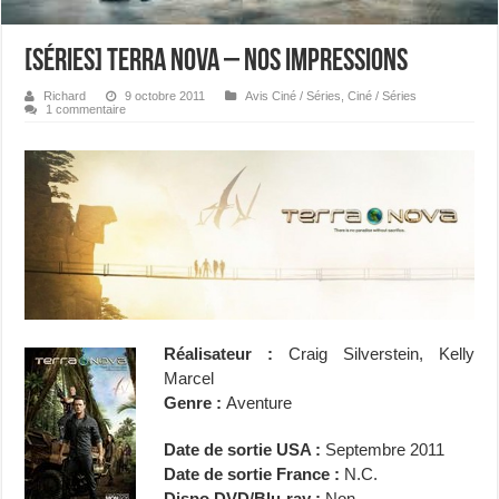
[Séries] Terra Nova – Nos impressions
Richard
9 octobre 2011
Avis Ciné / Séries
,
Ciné / Séries
1 commentaire
Réalisateur :
Craig Silverstein, Kelly
Marcel
Genre :
Aventure
Date de sortie USA :
Septembre 2011
Date de sortie France :
N.C.
Dispo DVD/Blu-ray :
Non