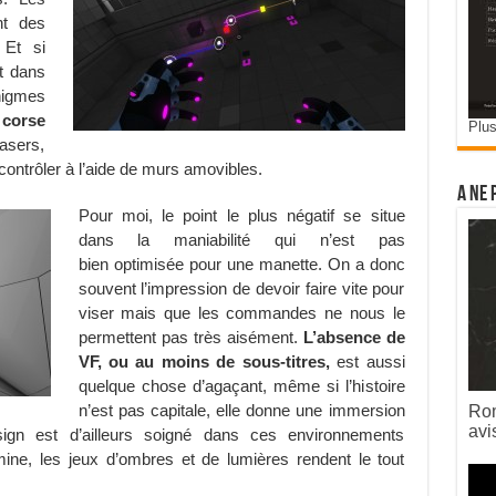
nt des
 Et si
t dans
igmes
orse
Plus
lasers,
ontrôler à l’aide de murs amovibles.
A ne 
Pour moi, le point le plus négatif se situe
dans la maniabilité qui n’est pas
bien optimisée pour une manette. On a donc
souvent l’impression de devoir faire vite pour
viser mais que les commandes ne nous le
permettent pas très aisément.
L’absence de
VF, ou au moins de sous-titres,
est aussi
quelque chose d’agaçant, même si l’histoire
n’est pas capitale, elle donne une immersion
Rom
avi
ign est d’ailleurs soigné dans ces environnements
ne, les jeux d’ombres et de lumières rendent le tout