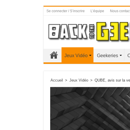
Se connecter / S’inscrire
L’équipe
Nous contac
Jeux Vidéo
Geekeries
C
Accueil
>
Jeux Vidéo
>
QUBE, avis sur la v