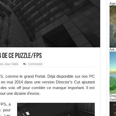
Age 
Ark 
4 de ce puzzle/FPS
sts Jeux Vidéo
Commenter
, comme le grand Portal. Déjà disponible sur nos PC
u en mai 2014 dans une version Director’s Cut ajoutant
 des voix off pour combler ce manque important. Il est
our une dizaine d’euros.
Drag
Seri
FPS, à
ts pour
s. Les