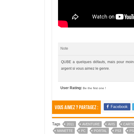
Note
QUBE a quelques défauts, mais pour moins
argent si vous aimez le genre.
User Rating:
Be the first one !
Facebook
Vous aimez ? Partagez :
Tags
2011
AVENTURE
AVIS
CART
MANETTE
PC
PORTAL
PS3
PS