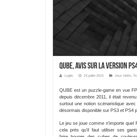
QUBE, avis sur la version PS
Loglis
24 juillet 2015
Jeux Vidéo
,
Te
QUBE est un puzzle-game en vue FPS
depuis décembre 2011, il était reven
surtout une notion scénaristique avec
désormais disponible sur PS3 et PS4 p
Le jeu se joue comme n’importe quel 
cela près qu’il faut utiliser ses gan
faire bouger des cubes de couleur