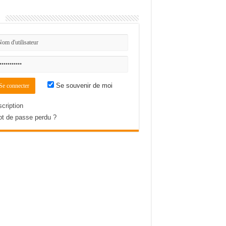
n
Se souvenir de moi
scription
t de passe perdu ?