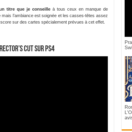
 titre que je conseille
à tous ceux en manque de
re mais l’ambiance est soignée et les casses-têtes assez
 score sur des cartes spécialement prévues à cet effet.
Pra
irector’s Cut sur PS4
Swi
Rom
L’O
avi