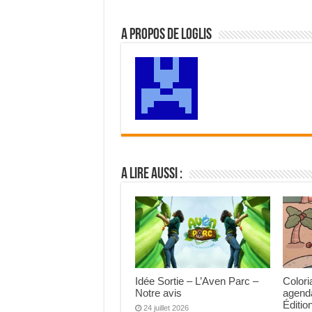
A propos de Loglis
A lire aussi :
Idée Sortie – L’Aven Parc –
Colori
Notre avis
agend
Éditio
24 juillet 2026