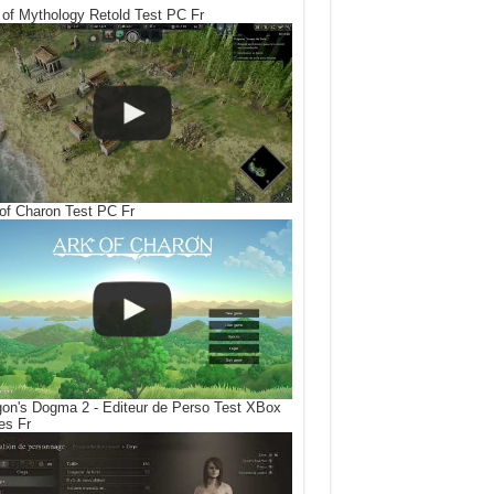
of Mythology Retold Test PC Fr
of Charon Test PC Fr
on's Dogma 2 - Editeur de Perso Test XBox
es Fr