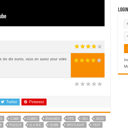
Logi
 de dix euros, vous en aurez pour votre
In
Mo
Twitter
Pinterest
ES
CUBE
CUBES
ÉNIGMES
FPS
JEU
JEUX
4
PUZZLE
Q.U.B.E.
QUBE
SPOTLIGHT
TEST