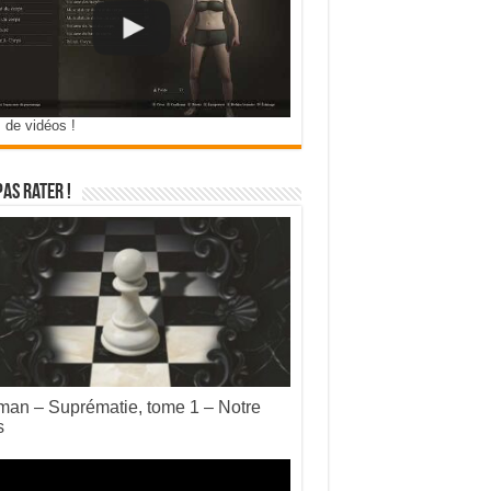
 de vidéos !
pas rater !
an – Suprématie, tome 1 – Notre
s