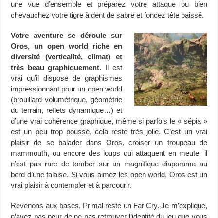
une vue d’ensemble et préparez votre attaque ou bien
chevauchez votre tigre à dent de sabre et foncez tête baissé.
Votre aventure se déroule sur
Oros, un open world riche en
diversité (verticalité, climat) et
très beau graphiquement.
Il est
vrai qu’il dispose de graphismes
impressionnant pour un open world
(brouillard volumétrique, géométrie
du terrain, reflets dynamique…) et
d’une vrai cohérence graphique, même si parfois le « sépia »
est un peu trop poussé, cela reste très jolie. C’est un vrai
plaisir de se balader dans Oros, croiser un troupeau de
mammouth, ou encore des loups qui attaquent en meute, il
n’est pas rare de tomber sur un magnifique diaporama au
bord d’une falaise. Si vous aimez les open world, Oros est un
vrai plaisir à contempler et à parcourir.
Revenons aux bases, Primal reste un Far Cry. Je m’explique,
n’ayez pas peur de ne pas retrouver l’identité du jeu que vous