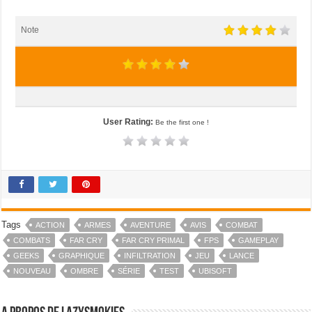
Note
User Rating:
Be the first one !
Tags
ACTION
ARMES
AVENTURE
AVIS
COMBAT
COMBATS
FAR CRY
FAR CRY PRIMAL
FPS
GAMEPLAY
GEEKS
GRAPHIQUE
INFILTRATION
JEU
LANCE
NOUVEAU
OMBRE
SÉRIE
TEST
UBISOFT