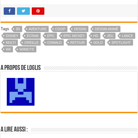
Tags
3D
AVENTURE
COOP
DESSIN
DESSIN ANIMÉ
DISNEY
ÉCRAN
EPIC
EPIC MICKEY
HD
JEU
LANCE
MULTI
OREILLE
OSWALD
RETOUR
SOLO
SPOTLIGHT
WII
WIIMOTE
A propos de Loglis
A lire aussi :