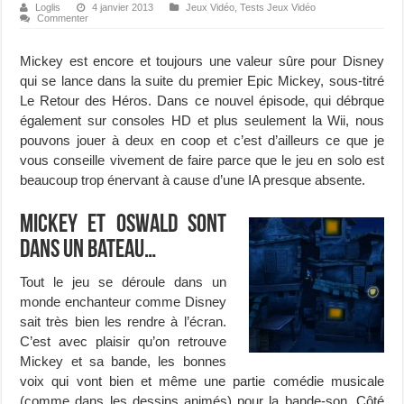
Loglis
4 janvier 2013
Jeux Vidéo
,
Tests Jeux Vidéo
Commenter
Mickey est encore et toujours une valeur sûre pour Disney
qui se lance dans la suite du premier Epic Mickey, sous-titré
Le Retour des Héros. Dans ce nouvel épisode, qui débrque
également sur consoles HD et plus seulement la Wii, nous
pouvons jouer à deux en coop et c’est d’ailleurs ce que je
vous conseille vivement de faire parce que le jeu en solo est
beaucoup trop énervant à cause d’une IA presque absente.
Mickey et Oswald sont
dans un bateau…
Tout le jeu se déroule dans un
monde enchanteur comme Disney
sait très bien les rendre à l’écran.
C’est avec plaisir qu’on retrouve
Mickey et sa bande, les bonnes
voix qui vont bien et même une partie comédie musicale
(comme dans les dessins animés) pour la bande-son. Côté