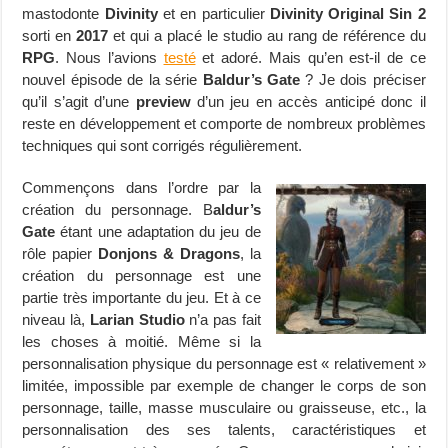
mastodonte
Divinity
et en particulier
Divinity Original Sin 2
sorti en
2017
et qui a placé le studio au rang de référence du
RPG
. Nous l’avions
testé
et adoré. Mais qu’en est-il de ce
nouvel épisode de la série
Baldur’s Gate
? Je dois préciser
qu’il s’agit d’une
preview
d’un jeu en accès anticipé donc il
reste en développement et comporte de nombreux problèmes
techniques qui sont corrigés régulièrement.
Commençons dans l’ordre par la
création du personnage. B
aldur’s
Gate
étant une adaptation du jeu de
rôle papier
Donjons & Dragons
, la
création du personnage est une
partie très importante du jeu. Et à ce
niveau là,
Larian Studio
n’a pas fait
les choses à moitié. Même si la
personnalisation physique du personnage est « relativement »
limitée, impossible par exemple de changer le corps de son
personnage, taille, masse musculaire ou graisseuse, etc., la
personnalisation des ses talents, caractéristiques et