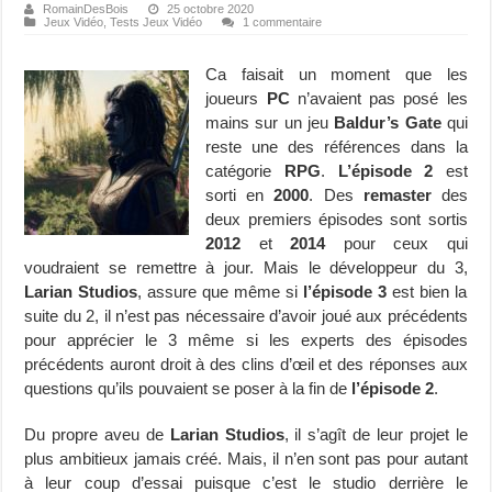
RomainDesBois
25 octobre 2020
Jeux Vidéo
,
Tests Jeux Vidéo
1 commentaire
Ca faisait un moment que les
joueurs
PC
n’avaient pas posé les
mains sur un jeu
Baldur’s Gate
qui
reste une des références dans la
catégorie
RPG
.
L’épisode 2
est
sorti en
2000
. Des
remaster
des
deux premiers épisodes sont sortis
2012
et
2014
pour ceux qui
voudraient se remettre à jour. Mais le développeur du 3,
Larian Studios
, assure que même si
l’épisode 3
est bien la
suite du 2, il n’est pas nécessaire d’avoir joué aux précédents
pour apprécier le 3 même si les experts des épisodes
précédents auront droit à des clins d’œil et des réponses aux
questions qu’ils pouvaient se poser à la fin de
l’épisode 2
.
Du propre aveu de
Larian Studios
, il s’agît de leur projet le
plus ambitieux jamais créé. Mais, il n’en sont pas pour autant
à leur coup d’essai puisque c’est le studio derrière le