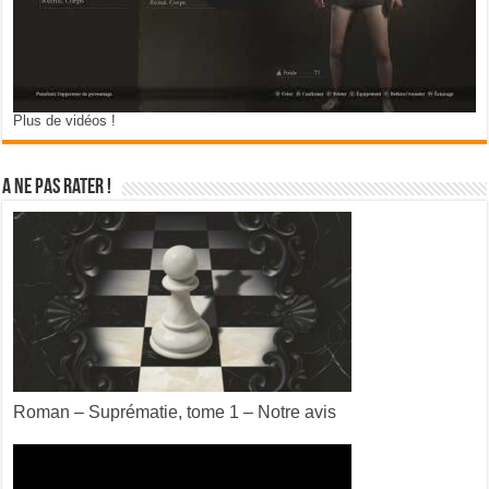
Plus de vidéos !
A ne pas rater !
Roman – Suprématie, tome 1 – Notre avis