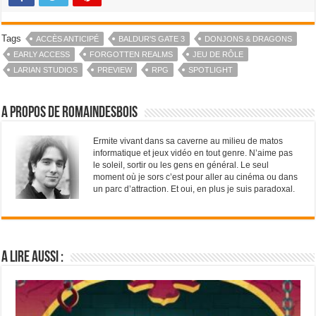
Tags
ACCÈS ANTICIPÉ
BALDUR'S GATE 3
DONJONS & DRAGONS
EARLY ACCESS
FORGOTTEN REALMS
JEU DE RÔLE
LARIAN STUDIOS
PREVIEW
RPG
SPOTLIGHT
A propos de RomainDesBois
Ermite vivant dans sa caverne au milieu de matos
informatique et jeux vidéo en tout genre. N’aime pas
le soleil, sortir ou les gens en général. Le seul
moment où je sors c’est pour aller au cinéma ou dans
un parc d’attraction. Et oui, en plus je suis paradoxal.
A lire aussi :