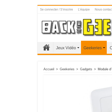
Se connecter / S’inscrire
L’équipe
Nous contac
Jeux Vidéo
Geekeries
C
Accueil
>
Geekeries
>
Gadgets
>
Module d’