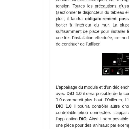
tension. Toutes les précautions d’us
(sectionner le disjoncteur du tableau 
plus, il faudra
obligatoirement pos
boitier à l’intérieur du mur. La pl
suffisamment de place pour installer 
une fois l’installation effectuée, ce m
de continuer de l’utiliser.
L’appairage du module et d’un déclench
avec
DiO 1.0
il sera possible de le c
1.0
comme dit plus haut. D’ailleurs, L’i
DiO 1.0
il pourra contrôler autre ch
contrôlable et/ou connectée. L’appa
l’application
DiO
. Ainsi il sera possibl
une pièce pour des animaux par exem