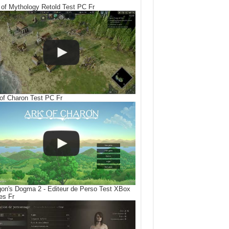
of Mythology Retold Test PC Fr
of Charon Test PC Fr
on's Dogma 2 - Editeur de Perso Test XBox
es Fr