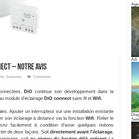
Age 
Ark 
ect – Notre avis
ets
,
Geekeries
Commenter
connectées,
DiO
continue son développement dans la
au module d’éclairage
DiO connect
sans fil et
Wifi
.
es. Ajouter un interrupteur sur une installation existante
Drag
ler son éclairage à distance via la fonction
Wifi
. Relier le
Seri
ez facilement à condition d’avoir quelques notions
ecter de deux façons. Soit
directement avant l’éclairage
,
luminaire, soit
au niveau du bouton déjà présent
La