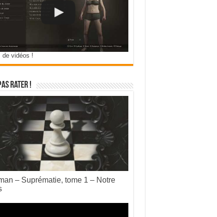
 de vidéos !
pas rater !
an – Suprématie, tome 1 – Notre
s