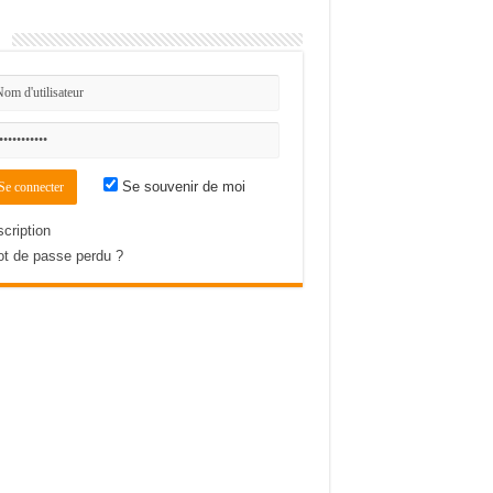
n
Se souvenir de moi
scription
t de passe perdu ?