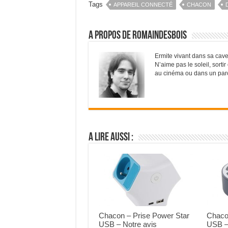
Tags
APPAREIL CONNECTÉ
CHACON
A propos de RomainDesBois
Ermite vivant dans sa cave
N’aime pas le soleil, sorti
au cinéma ou dans un parc d
A lire aussi :
Chacon – Prise Power Star
Chaco
USB – Notre avis
USB –