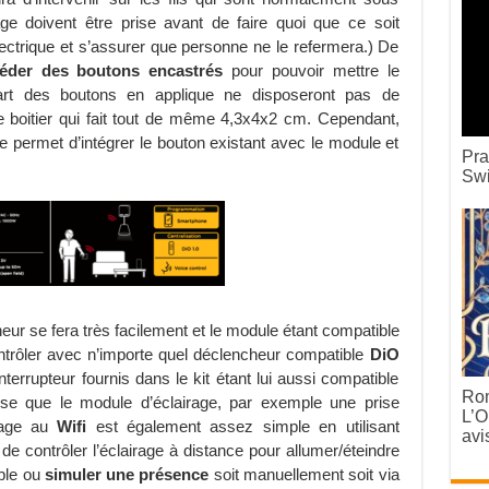
age doivent être prise avant de faire quoi que ce soit
électrique et s’assurer que personne ne le refermera.) De
séder des boutons encastrés
pour pouvoir mettre le
upart des boutons en applique ne disposeront pas de
le boitier qui fait tout de même 4,3x4x2 cm. Cependant,
ode permet d’intégrer le bouton existant avec le module et
Pra
Swi
eur se fera très facilement et le module étant compatible
ontrôler avec n’importe quel déclencheur compatible
DiO
nterrupteur fournis dans le kit étant lui aussi compatible
Rom
ose que le module d’éclairage, par exemple une prise
L’O
irage au
Wifi
est également assez simple en utilisant
avi
e de contrôler l’éclairage à distance pour allumer/éteindre
ple ou
simuler une présence
soit manuellement soit via