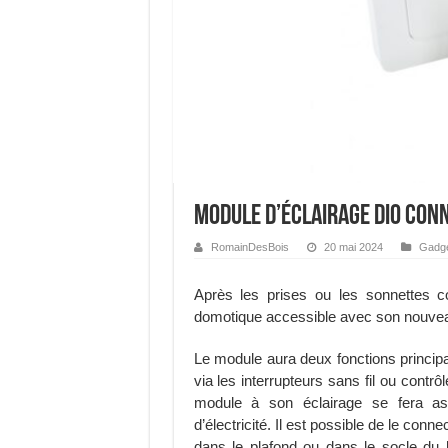
Module d’éclairage DiO Conn
RomainDesBois
20 mai 2024
Gadg
Après les prises ou les sonnettes 
domotique accessible avec son nouve
Le module aura deux fonctions principal
via les interrupteurs sans fil ou contrô
module à son éclairage se fera ass
d’électricité. Il est possible de le conn
dans le plafond ou dans le socle du 