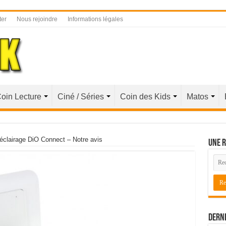
ter
Nous rejoindre
Informations légales
oin Lecture
Ciné / Séries
Coin des Kids
Matos
éclairage DiO Connect – Notre avis
Une r
Derni