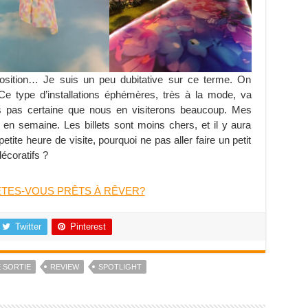
sition… Je suis un peu dubitative sur ce terme. On
n. Ce type d’installations éphémères, très à la mode, va
is pas certaine que nous en visiterons beaucoup. Mes
en semaine. Les billets sont moins chers, et il y aura
tite heure de visite, pourquoi ne pas aller faire un petit
écoratifs ?
– ÊTES-VOUS PRÊTS À RÊVER?
Twitter
Pinterest
E SORTIE
REVIEW
SPOTLIGHT