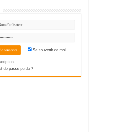
n
Se souvenir de moi
scription
t de passe perdu ?