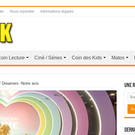
ter
Nous rejoindre
Informations légales
oin Lecture
Ciné / Séries
Coin des Kids
Matos
f Dreamers -Notre avis
Une r
Derni