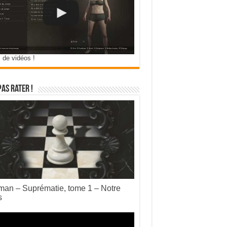
 de vidéos !
pas rater !
an – Suprématie, tome 1 – Notre
s