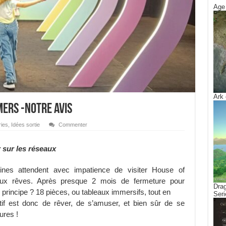
Age 
Ark 
mers -Notre avis
ies
,
Idées sortie
Commenter
r sur les réseaux
nes attendent avec impatience de visiter House of
aux rêves. Après presque 2 mois de fermeture pour
Drag
principe ? 18 pièces, ou tableaux immersifs, tout en
Seri
ectif est donc de rêver, de s’amuser, et bien sûr de se
ures !