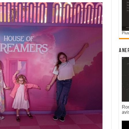
Plus
A ne 
Rom
avi