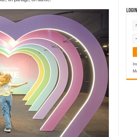
Logi
In
Mo