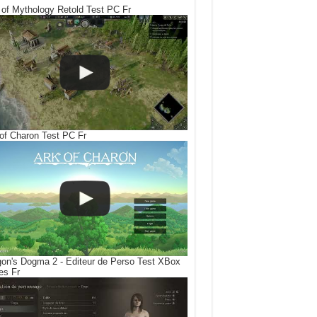
of Mythology Retold Test PC Fr
of Charon Test PC Fr
on's Dogma 2 - Editeur de Perso Test XBox
es Fr