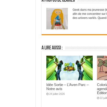
A propos de ClaireO
Geek dans ma jeunesse (t
afin de me concentrer sur l'
des univers variés. Quand 
A lire aussi :
Idée Sortie – L’Aven Parc –
Colori
Notre avis
agend
Éditio
24 juillet 2026
22 jui