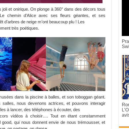
ès joli et onirique. On plonge à 360° dans des décors tous
. Le chemin d’Alice avec ses fleurs géantes, et ses
êt d’arbres de neige m’ont beaucoup plu ! Les
ement très poétiques.
Pra
Swi
musées dans la piscine à balles, et son toboggan géant.
s salles, nous devenons actrices, et pouvons interagir
Rom
les à lancer, des téléphones à écouter, des
L’O
avi
cors vidéos à choisir…. Tout en étant constamment
good, qui nous donnent envie de nous trémousser, et
oue, on partage, on danse.