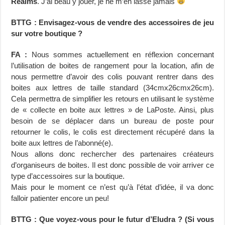
Realms
. J’ai beau y jouer, je ne m’en lasse jamais
BTTG : Envisagez-vous de vendre des accessoires de jeu
sur votre boutique ?
FA :
Nous sommes actuellement en réflexion concernant
l’utilisation de boites de rangement pour la location, afin de
nous permettre d’avoir des colis pouvant rentrer dans des
boites aux lettres de taille standard (34cmx26cmx26cm).
Cela permettra de simplifier les retours en utilisant le système
de « collecte en boite aux lettres » de LaPoste. Ainsi, plus
besoin de se déplacer dans un bureau de poste pour
retourner le colis, le colis est directement récupéré dans la
boite aux lettres de l’abonné(e).
Nous allons donc rechercher des partenaires créateurs
d’organiseurs de boites. Il est donc possible de voir arriver ce
type d’accessoires sur la boutique.
Mais pour le moment ce n’est qu’à l’état d’idée, il va donc
falloir patienter encore un peu!
BTTG : Que voyez-vous pour le futur d’Eludra ? (Si vous