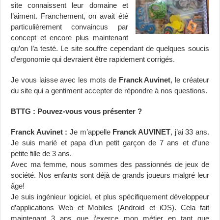
site connaissent leur domaine et
l’aiment. Franchement, on avait été
particulièrement convaincus par
concept et encore plus maintenant
qu’on l’a testé. Le site souffre cependant de quelques soucis
d’ergonomie qui devraient être rapidement corrigés.
Je vous laisse avec les mots de
Franck Auvinet
, le créateur
du site qui a gentiment accepter de répondre à nos questions.
BTTG : Pouvez-vous vous présenter ?
Franck Auvinet :
Je m’appelle
Franck AUVINET
, j’ai 33 ans.
Je suis marié et papa d’un petit garçon de 7 ans et d’une
petite fille de 3 ans.
Avec ma femme, nous sommes des passionnés de jeux de
société. Nos enfants sont déjà de grands joueurs malgré leur
âge!
Je suis ingénieur logiciel, et plus spécifiquement développeur
d’applications Web et Mobiles (Android et iOS). Cela fait
maintenant 3 ans que j’exerce mon métier en tant que