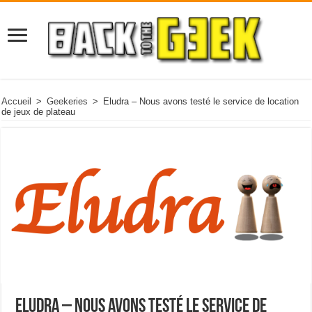
Accueil
>
Geekeries
>
Eludra – Nous avons testé le service de location
de jeux de plateau
Eludra – Nous avons testé le service de