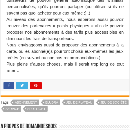
utilisateurs de pouvoir générer automatique des wishlists
personnalisées, qu’ils pourront partager (ou utiliser si ils ne
savent pas quoi acheter pour eux même ;) .)
Au niveau des abonnements, nous espérons aussi pouvoir
trouver des partenaires « points physiques » afin de pouvoir
proposer nos abonnements à des tarifs plus accessibles en
diminuant les frais de transporteurs.
Nous envisageons aussi de proposer des abonnements à la
carte, où les abonné(e)s pourront choisir eux-mêmes les jeux
prêtés (en suivant ou non nos recommandations.)
Plus pleins d’autres choses, mais il serait trop long de tout
lister …
Tags
ABONNEMENT
ELUDRA
JEU DE PLATEAU
JEU DE SOCIÉTÉ
SERVICE
SPOTLIGHT
A propos de RomainDesBois