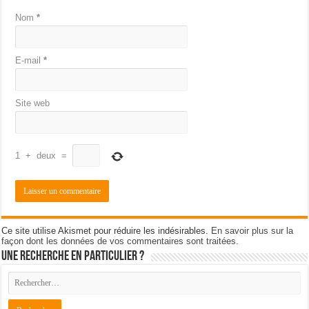
Nom
*
E-mail
*
Site web
1
+
deux
=
Ce site utilise Akismet pour réduire les indésirables.
En savoir plus sur la
façon dont les données de vos commentaires sont traitées
.
Une recherche en particulier ?