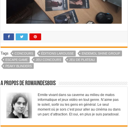
Tags
CONCOURS
ÉDITIONS LAROUSSE
ENDEMOL SHINE GROUP
ESCAPE GAME
JEU CONCOURS
JEU DE PLATEAU
PEAKY BLINDERS
A propos de RomainDesBois
Ermite vivant dans sa caverne au milieu de matos
informatique et jeux vidéo en tout genre. N’aime pas
le soleil, sortir ou les gens en général. Le seul
moment où je sors c’est pour aller au cinéma ou dans
un parc d’attraction. Et oui, en plus je suis paradoxal.