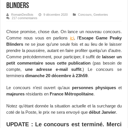
Blinders
RomainDesBois
9 décembre 2020
Concours
,
Geekeries
217 commentaires
Chose promise, chose due. On lance un nouveau concours.
Comme nous vous en parlions
ici
, l’
Escape Game Peaky
Blinders
ne se joue qu’une seule fois et au lieu de le laisser
prendre la poussière, autant en faire profiter quelqu’un d’autre.
Comme précédemment, pour participer, il suffit de
laisser un
petit commentaire sous cette publication
(pas besoin de
compte,
une adresse e-mail suffit
.) Le concours se
terminera
dimanche 20 décembre à 23h59
.
Le concours n’est ouvert qu’aux
personnes physiques
et
majeures
résidants en
France Métropolitaine
.
Notez qu’étant donnée la situation actuelle et la surcharge du
coté de la Poste, le prix ne sera envoyé que
début Janvier
.
UPDATE : Le concours est terminé. Merci