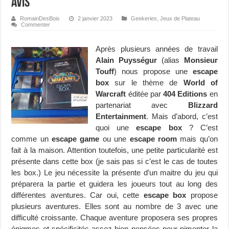
avis
RomainDesBois
2 janvier 2023
Geekeries
,
Jeux de Plateau
Commenter
Après plusieurs années de travail
Alain Puysségur
(alias
Monsieur
Touff
) nous propose une
escape
box
sur le thème de
World of
Warcraft
éditée par
404 Editions
en
partenariat avec
Blizzard
Entertainment
. Mais d’abord, c’est
quoi une
escape box
? C’est
comme un
escape game
ou une
escape room
mais qu’on
fait à la maison. Attention toutefois, une petite particularité est
présente dans cette box (je sais pas si c’est le cas de toutes
les box.) Le jeu nécessite la présente d’un maitre du jeu qui
préparera la partie et guidera les joueurs tout au long des
différentes aventures. Car oui, cette
escape box
propose
plusieurs aventures. Elles sont au nombre de 3 avec une
difficulté croissante. Chaque aventure proposera ses propres
énigmes et spécificités assez bien pensées pour pimenter la