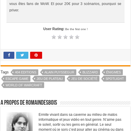
vous êtes fans de WoW. Et pour 20€ pour 3 scénarios, pourquoi se
priver.
User Rating:
Be the first one !
Tags
404 EDITIONS
ALAIN PUYSSEGUR
BLIZZARD
ÉNIGMES
ESCAPE GAME
JEU DE PLATEAU
JEU DE SOCIÉTÉ
SPOTLIGHT
WORLD OF WARCRAFT
A propos de RomainDesBois
Ermite vivant dans sa caverne au milieu de matos
informatique et jeux vidéo en tout genre. N’aime pas
le soleil, sortir ou les gens en général. Le seul
moment où je sors c’est pour aller au cinéma ou dans