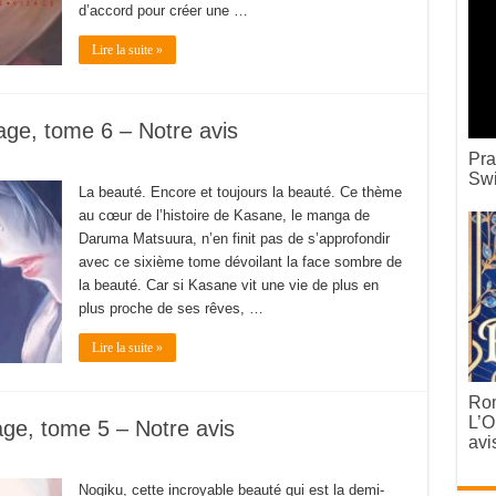
d’accord pour créer une …
Lire la suite »
ge, tome 6 – Notre avis
Pra
Swi
La beauté. Encore et toujours la beauté. Ce thème
au cœur de l’histoire de Kasane, le manga de
Daruma Matsuura, n’en finit pas de s’approfondir
avec ce sixième tome dévoilant la face sombre de
la beauté. Car si Kasane vit une vie de plus en
plus proche de ses rêves, …
Lire la suite »
Rom
L’O
ge, tome 5 – Notre avis
avi
Nogiku, cette incroyable beauté qui est la demi-