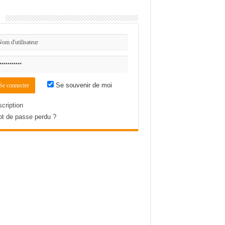
n
Se souvenir de moi
scription
t de passe perdu ?