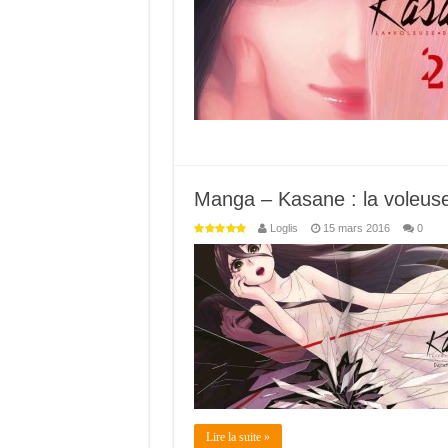
Manga – Kasane : la voleuse
Loglis
15 mars 2016
0
Lire la suite »