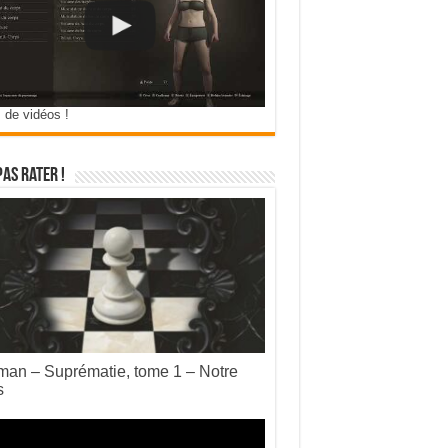
 de vidéos !
pas rater !
an – Suprématie, tome 1 – Notre
s