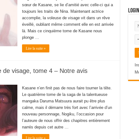
sœur de Kasane, se lie d’amitié avec celle-ci qui a
Logi
toujours les traits de Nina. Maintenant actrice
accomplie, la voleuse de visage vit dans un rêve
éveillé, oubliant même comment elle en est arrivée
là. Mais ce cinquième tome de Kasane nous
plonge …
Lire la suite »
In
 de visage, tome 4 – Notre avis
Mo
Kasane n’en finit pas de nous faire tourner la tête.
Le quatrième tome de la saga de la talentueuse
mangaka Daruma Matsuura aurait pu être plus
calme, mais il démarre très fort avec l’arrivée d’un
nouveau personnage, Nogiku, l’occasion pour
l’auteure de nous offrir des chapitres entièrement
narrés depuis cet autre …
Lire la suite »