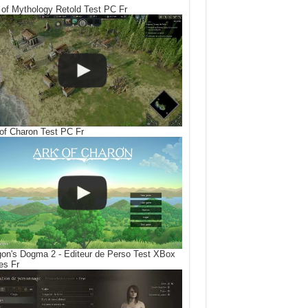
of Mythology Retold Test PC Fr
of Charon Test PC Fr
on's Dogma 2 - Editeur de Perso Test XBox
es Fr