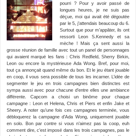
pourri ? Pour y avoir passé de
longues heures, je ne suis pas
déçue, moi qui avait été dégoutée
par le 5, j’attendais beaucoup du 6.
Surtout que pour m’appâter, ils ont
ressorti Leon S.Kennedy et sa
mèche ! Mais ça sent aussi la
grosse réunion de famille avec tout un panel de personnages
qui avaient marqué les fans : Chris Redfield, Sherry Birkin,
Leon ou encore la mystérieuse Ada Wong. Bref, pour moi,
tout ça annonçait quand même du bon. Et le jeu étant jouable
en coop, il vous sera possible de tous les incarner. L’idée de
segmenter le jeu en trois campagnes bien distinctes est
sympa aussi avec pour chacune d’entre elles une ambiance
différente. Capcom a choisi un binôme pour chaque
campagne : Leon et Helena, Chris et Piers et enfin Jake et
Sheery. A noter qu’une fois ces campagnes terminée, vous
débloquerez la campagne d’Ada Wong, uniquement jouable
en solo. Bon par contre si vous n’aimez pas la coop, euh
comment dire, c’est imposé dans les trois campagnes, pas le