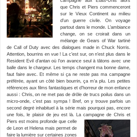
campagne aux États-Unis alors
que Chris et Piers commenceront
sur le Vieux Continent au milieu
d’un guerre civile. On voyage
partout dans le monde. L’ambiance
change, on se croirait dans un
mélange de Gears of War tartiné
de Call of Duty avec des dialogues made in Chuck Norris.
Attention, bourrins en vue ! La c’est sur, on n’est plus dans le
Resident Evil d’antan où l’on avance seul à tâtons avec une
balle dans le chargeur. Les temps changent ma bonne dame,
faut faire avec. Et même si ça ne reste pas ma campagne
préférée, ayant un côté bien bourrin, ça m’a plu. Les petites
références aux films fantastiques et d’horreur de mon enfance
aussi : Chris, on ne met pas de drôle de trucs poilus dans un
micro-onde, c’est pas sympa ! Bref, on y trouve parfois un
second degré inhabituel à la série mais pourquoi pas, encore
une fois, le plaisir de jeu est là. La campagne de Chris et
Piers est moins
profonde que celle
de Leon et Helena mais permet de
faire la lumière sur certaines zones