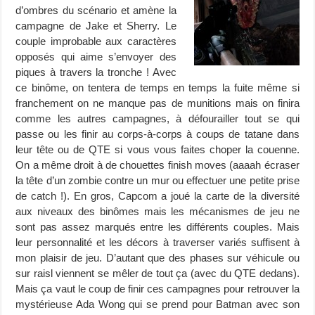
d’ombres du scénario et amène la
campagne de Jake et Sherry. Le
couple improbable aux caractères
opposés qui aime s’envoyer des
piques à travers la tronche ! Avec
ce binôme, on tentera de temps en temps la fuite même si
franchement on ne manque pas de munitions mais on finira
comme les autres campagnes, à défourailler tout se qui
passe ou les finir au corps-à-corps à coups de tatane dans
leur tête ou de QTE si vous vous faites choper la couenne.
On a même droit à de chouettes finish moves (aaaah écraser
la tête d’un zombie contre un mur ou effectuer une petite prise
de catch !). En gros, Capcom a joué la carte de la diversité
aux niveaux des binômes mais les mécanismes de jeu ne
sont pas assez marqués entre les différents couples. Mais
leur personnalité et les décors à traverser variés suffisent à
mon plaisir de jeu. D’autant que des phases sur véhicule ou
sur raisl viennent se mêler de tout ça (avec du QTE dedans).
Mais ça vaut le coup de finir ces campagnes pour retrouver la
mystérieuse Ada Wong qui se prend pour Batman avec son