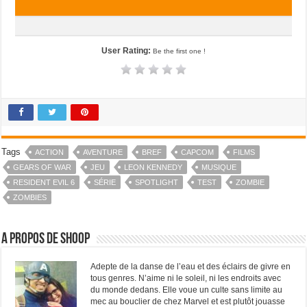
User Rating:
Be the first one !
Tags
ACTION
AVENTURE
BREF
CAPCOM
FILMS
GEARS OF WAR
JEU
LEON KENNEDY
MUSIQUE
RESIDENT EVIL 6
SÉRIE
SPOTLIGHT
TEST
ZOMBIE
ZOMBIES
A propos de Shoop
Adepte de la danse de l’eau et des éclairs de givre en
tous genres. N’aime ni le soleil, ni les endroits avec
du monde dedans. Elle voue un culte sans limite au
mec au bouclier de chez Marvel et est plutôt jouasse