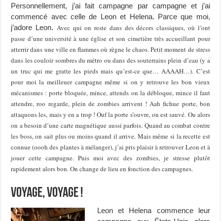
Personnellement, j’ai fait campagne par campagne et j’ai
commencé avec celle de Leon et Helena. Parce que moi,
j’adore Leon.
Avec qui on reste dans des décors classiques, où l’ont
passe d’une université à une église et son cimetière très accueillant pour
atterrir dans une ville en flammes où règne le chaos. Petit moment de stress
dans les couloir sombres du métro ou dans des souterrains plein d’eau (y a
un truc qui me gratte les pieds mais qu’est-ce que… AAAAH…). C’est
pour moi la meilleuer campagne même si on y retrouve les bon vieux
mécanismes : porte bloquée, mince, attends on la débloque, mince il faut
attendre, roo regarde, plein de zombies arrivent ! Aah fichue porte, bon
attaquons les, mais y en a trop ! Ouf la porte s’ouvre, on est sauvé. Ou alors
on a besoin d’une carte magnétique aussi parfois. Quand au combat contre
les boss, on sait plus ou moins quand il arrive. Mais même si la recette est
connue (oooh des plantes à mélanger), j’ai pris plaisir à retrouver Leon et à
jouer cette campagne. Puis moi avec des zombies, je stresse plutôt
rapidement alors bon. On change de lieu en fonction des campagnes.
Voyage, voyage !
Leon et Helena commence leur