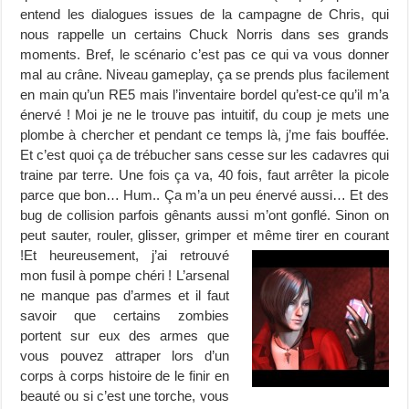
entend les dialogues issues de la campagne de Chris, qui
nous rappelle un certains Chuck Norris dans ses grands
moments. Bref, le scénario c’est pas ce qui va vous donner
mal au crâne. Niveau gameplay, ça se prends plus facilement
en main qu’un RE5 mais l’inventaire bordel qu’est-ce qu’il m’a
énervé ! Moi je ne le trouve pas intuitif, du coup je mets une
plombe à chercher et pendant ce temps là, j’me fais bouffée.
Et c’est quoi ça de trébucher sans cesse sur les cadavres qui
traine par terre. Une fois ça va, 40 fois, faut arrêter la picole
parce que bon… Hum.. Ça m’a un peu énervé aussi… Et des
bug de collision parfois gênants aussi m’ont gonflé. Sinon on
peut sauter, rouler, glisser, grimper et même tirer en
courant
!Et heureusement, j’ai retrouvé
mon fusil à pompe chéri ! L’arsenal
ne manque pas d’armes et il faut
savoir que certains zombies
portent sur eux des armes que
vous pouvez attraper lors d’un
corps à corps histoire de le finir en
beauté ou si c’est une torche, vous