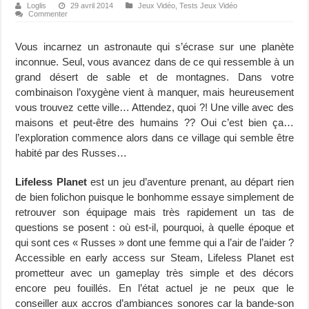
Loglis
29 avril 2014
Jeux Vidéo
,
Tests Jeux Vidéo
Commenter
Vous incarnez un astronaute qui s’écrase sur une planète
inconnue. Seul, vous avancez dans de ce qui ressemble à un
grand désert de sable et de montagnes. Dans votre
combinaison l’oxygène vient à manquer, mais heureusement
vous trouvez cette ville… Attendez, quoi ?! Une ville avec des
maisons et peut-être des humains ?? Oui c’est bien ça…
l’exploration commence alors dans ce village qui semble être
habité par des Russes…
Lifeless Planet
est un jeu d’aventure prenant, au départ rien
de bien folichon puisque le bonhomme essaye simplement de
retrouver son équipage mais très rapidement un tas de
questions se posent : où est-il, pourquoi, à quelle époque et
qui sont ces « Russes » dont une femme qui a l’air de l’aider ?
Accessible en early access sur Steam, Lifeless Planet est
prometteur avec un gameplay très simple et des décors
encore peu fouillés. En l’état actuel je ne peux que le
conseiller aux accros d’ambiances sonores car la bande-son