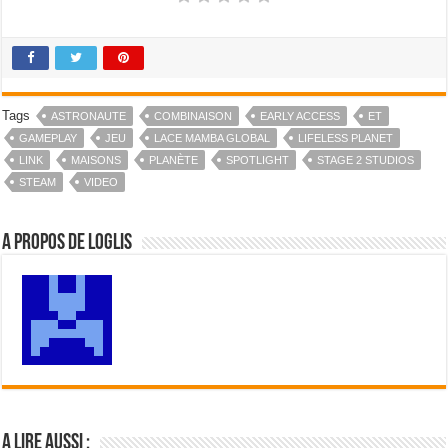
Tags
ASTRONAUTE
COMBINAISON
EARLY ACCESS
ET
GAMEPLAY
JEU
LACE MAMBA GLOBAL
LIFELESS PLANET
LINK
MAISONS
PLANÈTE
SPOTLIGHT
STAGE 2 STUDIOS
STEAM
VIDEO
A propos de Loglis
A lire aussi :