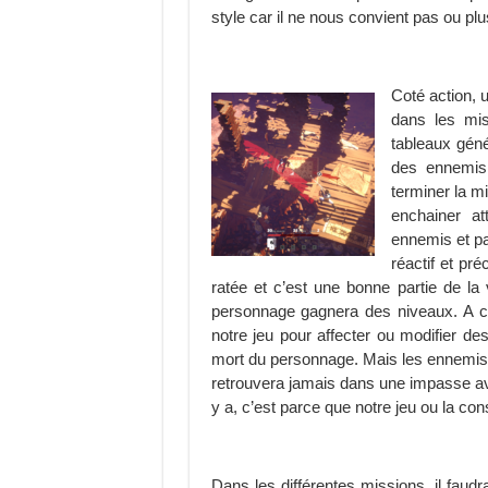
style car il ne nous convient pas ou plu
Coté action, 
dans les mis
tableaux géné
des ennemis
terminer la mi
enchainer a
ennemis et p
réactif et pré
ratée et c’est une bonne partie de la 
personnage gagnera des niveaux. A c
notre jeu pour affecter ou modifier 
mort du personnage. Mais les ennemis 
retrouvera jamais dans une impasse av
y a, c’est parce que notre jeu ou la co
Dans les différentes missions, il faudr