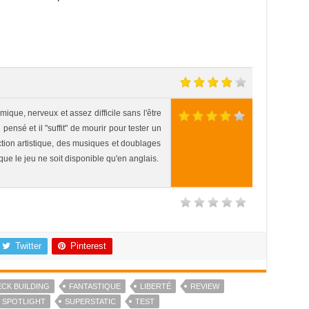
ique, nerveux et assez difficile sans l'être
pensé et il "suffit" de mourir pour tester un
ction artistique, des musiques et doublages
e le jeu ne soit disponible qu'en anglais.
Twitter
Pinterest
CK BUILDING
FANTASTIQUE
LIBERTÉ
REVIEW
SPOTLIGHT
SUPERSTATIC
TEST