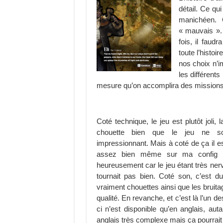
détail. Ce qu
manichéen.
« mauvais ».
fois, il faud
toute l’histo
nos choix n’i
les différent
mesure qu’on accomplira des missions
Coté technique, le jeu est plutôt joli, 
chouette bien que le jeu ne so
impressionnant. Mais à coté de ça il es
assez bien même sur ma config 
heureusement car le jeu étant très nerv
tournait pas bien. Coté son, c’est d
vraiment chouettes ainsi que les bruit
qualité. En revanche, et c’est là l’un de
ci n’est disponible qu’en anglais, au
anglais très complexe mais ça pourrait ê