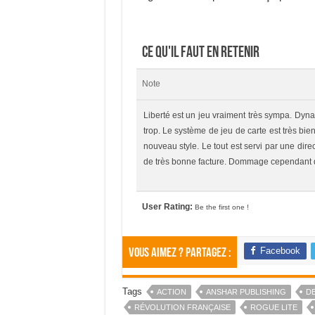
Ce qu'il faut en retenir
Note
Liberté est un jeu vraiment très sympa. Dynam
trop. Le système de jeu de carte est très bien 
nouveau style. Le tout est servi par une dire
de très bonne facture. Dommage cependant qu
User Rating:
Be the first one !
Facebook
Vous aimez ? Partagez :
Tags
ACTION
ANSHAR PUBLISHING
DE
RÉVOLUTION FRANÇAISE
ROGUE LITE