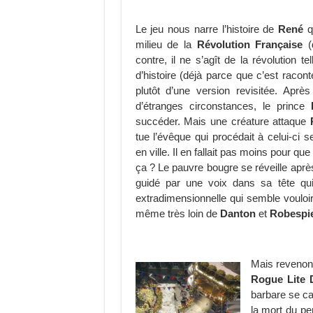
Le jeu nous narre l’histoire de
René
q
milieu de la
Révolution Française
(
contre, il ne s’agît de la révolution t
d’histoire (déjà parce que c’est racon
plutôt d’une version revisitée. Apr
d’étranges circonstances, le prince
succéder. Mais une créature attaque
tue l’évêque qui procédait à celui-ci 
en ville. Il en fallait pas moins pour que
ça ? Le pauvre bougre se réveille aprè
guidé par une voix dans sa tête qu
extradimensionnelle qui semble vouloir 
même très loin de
Danton
et
Robespi
Mais revenons
Rogue Lite 
barbare se ca
la mort du pe