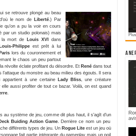
ui se retrouve plongé au beau
d’où le nom de
Liberté
.) Par
elle qu’on a pu la voir en cours
té par un studio polonais) mais
Plus
ès la mort de
Louis XVI
dans
Louis-Philippe
est prêt à lui
Paris
lors du couronnement et
A ne 
semant le chaos un peu partout
 la révolte éclate profitant du désordre. Et
René
dans tout
s l’attaque du monstre au beau milieu des égouts. Il sera
i appartient à une certaine
Lady Bliss
, une créature
elle aussi profiter de tout ce bazar. Voilà, on est quand
erre
.
Rom
 au système de jeu, comme dit plus haut, il s’agît d’un
avi
Deck Buiding Action Game
. Derrière ce nom un peu
che différents types de jeu. Un
Rogue Lite
est un jeu où
rsonnage fait partie intégrante du gameplay mais un poil