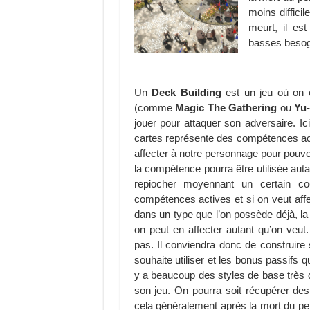
moins diffici
meurt, il es
basses beso
Un
Deck Building
est un jeu où on c
(comme
Magic The Gathering
ou
Yu
jouer pour attaquer son adversaire. Ici
cartes représente des compétences act
affecter à notre personnage pour pouvoir
la compétence pourra être utilisée auta
repiocher moyennant un certain co
compétences actives et si on veut af
dans un type que l’on possède déjà, l
on peut en affecter autant qu’on veut
pas. Il conviendra donc de construire
souhaite utiliser et les bonus passifs q
y a beaucoup des styles de base très di
son jeu. On pourra soit récupérer des 
cela généralement après la mort du pe