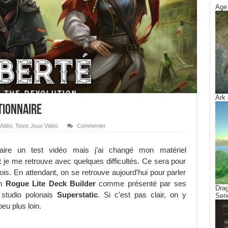
Age 
Ark 
tionnaire
Vidéo
,
Tests Jeux Vidéo
Commenter
faire un test vidéo mais j’ai changé mon matériel
je me retrouve avec quelques difficultés. Ce sera pour
fois. En attendant, on se retrouve aujourd’hui pour parler
n
Rogue Lite Deck Builder
comme présenté par ses
Drag
e studio polonais
Superstatic
. Si c’est pas clair, on y
Seri
eu plus loin.