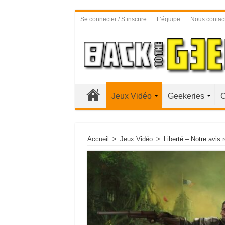
Se connecter / S’inscrire
L’équipe
Nous contac
Jeux Vidéo
Geekeries
C
Accueil
>
Jeux Vidéo
>
Liberté – Notre avis 