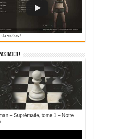
 de vidéos !
pas rater !
an – Suprématie, tome 1 – Notre
s