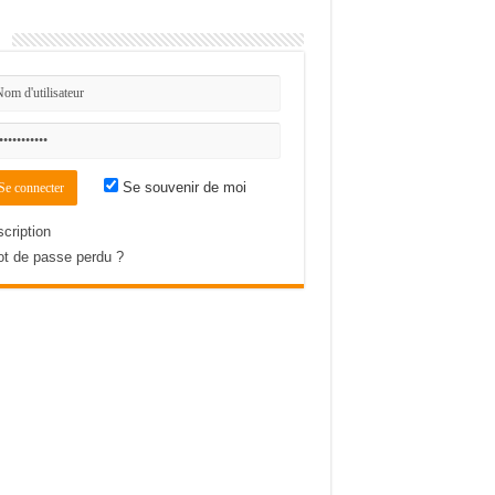
n
Se souvenir de moi
scription
t de passe perdu ?