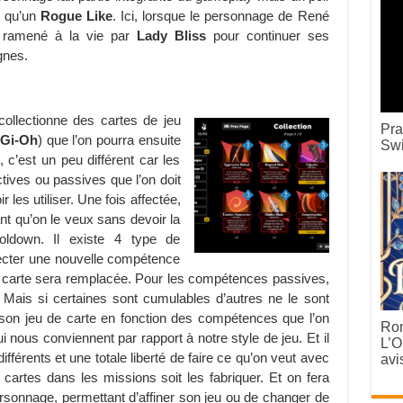
le qu’un
Rogue Like
. Ici, lorsque le personnage de René
t ramené à la vie par
Lady Bliss
pour continuer ses
gnes.
ollectionne des cartes de jeu
Pra
-Gi-Oh
) que l’on pourra ensuite
Swi
, c’est un peu différent car les
ives ou passives que l’on doit
 les utiliser. Une fois affectée,
nt qu’on le veux sans devoir la
oldown. Il existe 4 type de
fecter une nouvelle compétence
a carte sera remplacée. Pour les compétences passives,
. Mais si certaines sont cumulables d’autres ne le sont
 son jeu de carte en fonction des compétences que l’on
Rom
ui nous conviennent par rapport à notre style de jeu. Et il
L’O
fférents et une totale liberté de faire ce qu’on veut avec
avi
cartes dans les missions soit les fabriquer. Et on fera
rsonnage, permettant d’affiner son jeu ou de changer de