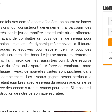
s.
Logi
une fois ses compétences affectées, on pourra se lancer
sions qui consisteront généralement à parcourir des
rés par le jeu de manière procédurale où on affrontera
 avant de combattre un boss de fin de niveau pour
ssion. Le jeu est très dynamique à ce niveau là. Il faudra
ttaques et esquives pour espérer venir à bout des
In
articulièrement des boss. Le jeu se montre extrêmement
Mo
cis. Tant mieux car il est aussi très punitif. Une esquive
vie du héros qui disparaît. A force de combattre, notre
haque niveau, de nouvelles cartes sont piochées dans
des compétences. Les niveaux gagnés seront perdus à la
étant équilibrés avec le niveau du personnage, on ne se
ec des ennemis trop puissants pour nous. Si impasse il
nstruction de notre personnage est ratée.
a à chaque fois, au début de la