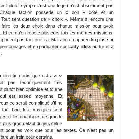
i est plutôt sympa c’est que le jeu n’est absolument pas
 Chaque faction possède un « bon » coté et un
 Tout sera question de « choix ». Même si encore une
ra faire les deux choix dans chaque mission pour avoir
ire. Et vu qu’on répète plusieurs fois les mêmes missions,
mportent pas tant que ça. Mais on en apprendra plus sur
s personnages et en particulier sur
Lady Bliss
au fur et à
.
la direction artistique est assez
it pas techniquement très
t plutôt bien optimisé et tourne
qui est assez moyenne. Et
eux ce serait compliqué s’il ne
u tout bon, les musiques sont
ages et les doublages de grande
s plus gros défaut du jeu, celui-
tant pour les voix que pour les textes. Ce n’est pas un
tre un frein pour certains.