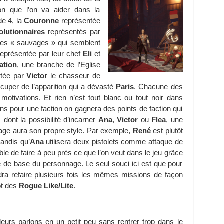
on que l’on va aider dans la
de 4, la
Couronne
représentée
olutionnaires
représentés par
des « sauvages » qui semblent
 représentée par leur chef
Eli
et
ation
, une branche de l’Eglise
ntée par
Victor
le chasseur de
uper de l’apparition qui a dévasté
Paris
. Chacune des
motivations. Et rien n’est tout blanc ou tout noir dans
ons pour une faction on gagnera des points de faction qui
dont la possibilité d’incarner
Ana
,
Victor
ou
Flea
, une
ge aura son propre style. Par exemple,
René
est plutôt
tandis qu’
Ana
utilisera deux pistolets comme attaque de
ble de faire à peu près ce que l’on veut dans le jeu grâce
le de base du personnage. Le seul souci ici est que pour
 faudra refaire plusieurs fois les mêmes missions de façon
ot des
Rogue Like/Lite
.
ailleurs parlons en un petit peu sans rentrer trop dans le