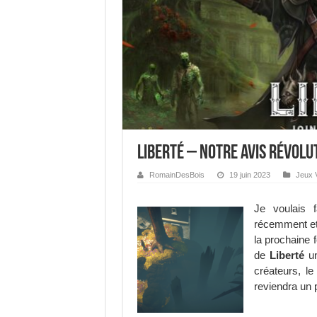
Liberté – Notre avis révolu
RomainDesBois
19 juin 2023
Jeux 
Je voulais 
récemment et 
la prochaine 
de
Liberté
u
créateurs, l
reviendra un p