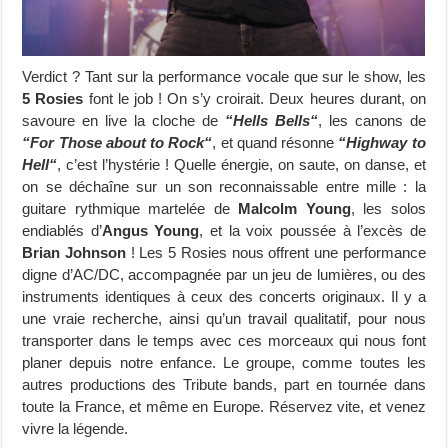
Verdict ? Tant sur la performance vocale que sur le show, les
5 Rosies
font le job ! On s’y croirait. Deux heures durant, on
savoure en live la cloche de
“Hells Bells“
, les canons de
“For Those about to Rock“
, et quand résonne
“Highway to
Hell“
, c’est l’hystérie ! Quelle énergie, on saute, on danse, et
on se déchaîne sur un son reconnaissable entre mille : la
guitare rythmique martelée de
Malcolm Young
, les solos
endiablés d’
Angus Young
, et la voix poussée à l’excès de
Brian Johnson
! Les 5 Rosies nous offrent une performance
digne d’AC/DC, accompagnée par un jeu de lumières, ou des
instruments identiques à ceux des concerts originaux. Il y a
une vraie recherche, ainsi qu’un travail qualitatif, pour nous
transporter dans le temps avec ces morceaux qui nous font
planer depuis notre enfance. Le groupe, comme toutes les
autres productions des Tribute bands, part en tournée dans
toute la France, et même en Europe. Réservez vite, et venez
vivre la légende.