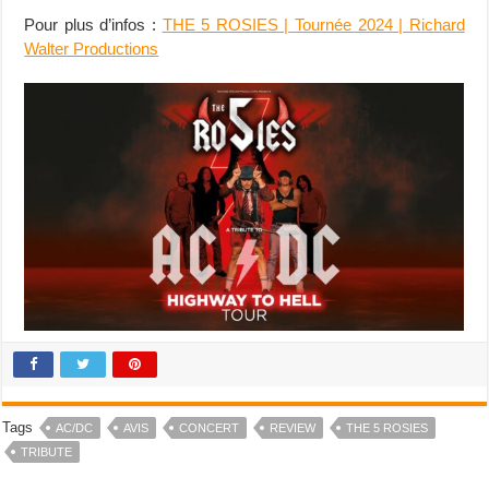
Pour plus d’infos :
THE 5 ROSIES | Tournée 2024 | Richard
Walter Productions
Tags
AC/DC
AVIS
CONCERT
REVIEW
THE 5 ROSIES
TRIBUTE