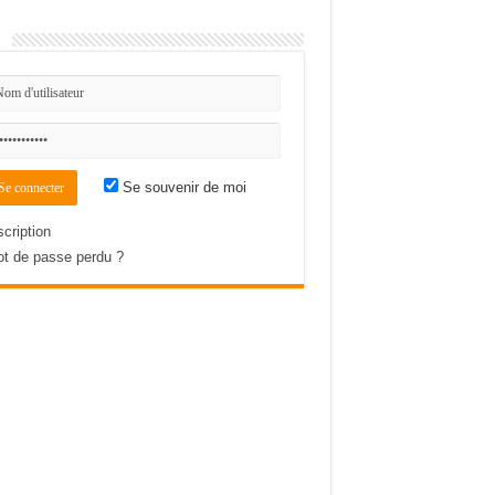
n
Se souvenir de moi
scription
t de passe perdu ?