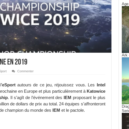
Age 
Ark 
gne en 2019
Sport
Commenter
’
eSport
autours de ce jeu, réjouissez vous. Les
Intel
prochaine en Europe et plus particulièrement à
Katowice
ship
. Il s’agît de l’événement des
IEM
proposant le plus
ion de dollars de prix au total. 24 équipes s’affronteront
Drag
re de champion du monde des
IEM
et le pactole.
Seri