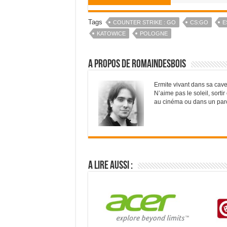
Tags
COUNTER STRIKE : GO
CS:GO
E
KATOWICE
POLOGNE
A propos de RomainDesBois
Ermite vivant dans sa cave
N’aime pas le soleil, sorti
au cinéma ou dans un parc d
A lire aussi :