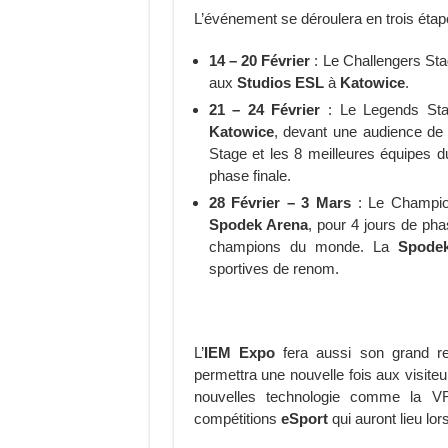
L’événement se déroulera en trois étap
14 – 20 Février
: Le Challengers Sta
aux
Studios ESL
à
Katowice
.
21 – 24 Février
: Le Legends Sta
Katowice
, devant une audience de 
Stage et les 8 meilleures équipes d
phase finale.
28 Février – 3 Mars
: Le Champion
Spodek Arena
, pour 4 jours de ph
champions du monde. La
Spodek
sportives de renom.
L’
IEM Expo
fera aussi son grand re
permettra une nouvelle fois aux visite
nouvelles technologie comme la VR
compétitions
eSport
qui auront lieu lor