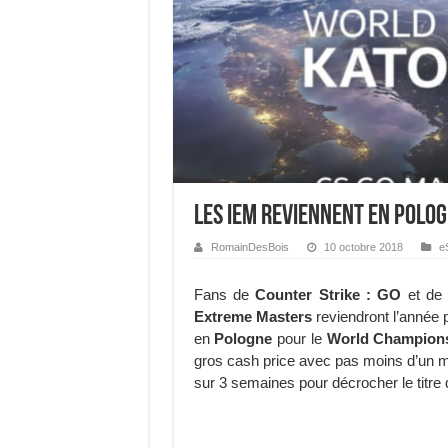
Les IEM reviennent en Polo
RomainDesBois
10 octobre 2018
e
Fans de
Counter Strike : GO
et de l
Extreme Masters
reviendront l’année 
en
Pologne
pour le
World Champion
gros cash price avec pas moins d’un mill
sur 3 semaines pour décrocher le tit