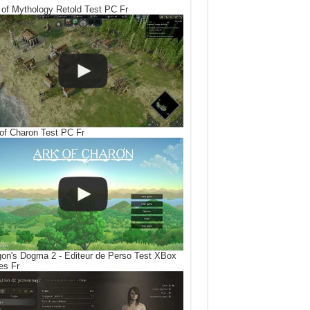
of Mythology Retold Test PC Fr
of Charon Test PC Fr
on's Dogma 2 - Editeur de Perso Test XBox
es Fr