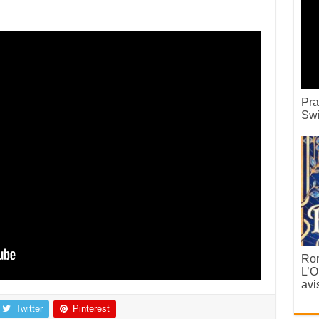
Pra
Swi
Rom
L’O
avi
Twitter
Pinterest