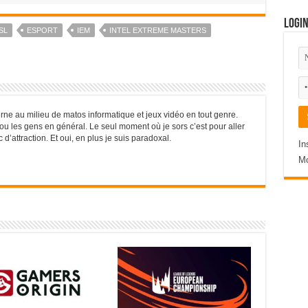
Logi
SL
ESPORT
IEM
INTEL EXTREME MASTERS
rne au milieu de matos informatique et jeux vidéo en tout genre.
r ou les gens en général. Le seul moment où je sors c’est pour aller
’attraction. Et oui, en plus je suis paradoxal.
In
Mo