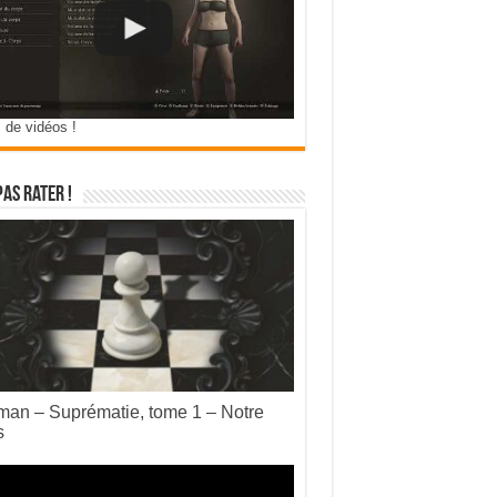
 de vidéos !
pas rater !
an – Suprématie, tome 1 – Notre
s