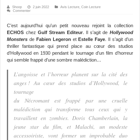
Shoop
2 juin 2022
Avis Lecture
,
Coin Lecture
Commenter
C’est aujourd’hui qu’un petit nouveau rejoint la collection
ECHOS
chez
Gulf Stream Editeur
. Il s’agit de
Hollywood
Monsters
de
Fabien Legeron
et
Estelle Faye
. Il s’agit d’un
thriller fantastique qui prend place au cœur des studios
d’Hollywood en 1930 pendant le tournage d’un film d’horreur
qui semble frappé d’une sombre malédiction…
L’angoisse et l’horreur planent sur la cité des
anges ! Au cœur des studios d’Hollywood, le
tournage
du Nécromant est frappé par une cruelle
malédiction qui transforme tous ceux qui y
travaillent en zombies. Doris Chamberlain, la
jeune star du film, et Malachi, un modeste
accessoiriste, vont former un improbable duo