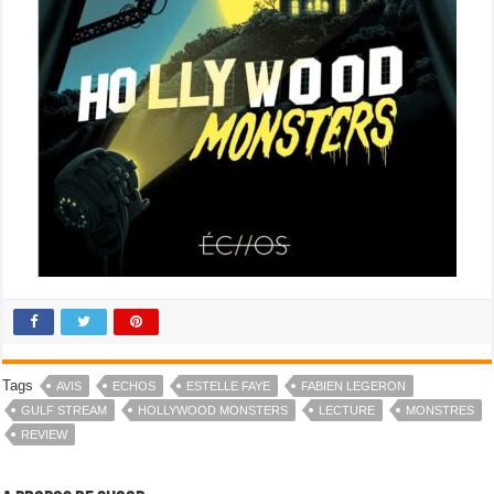
Tags
AVIS
ECHOS
ESTELLE FAYE
FABIEN LEGERON
GULF STREAM
HOLLYWOOD MONSTERS
LECTURE
MONSTRES
REVIEW