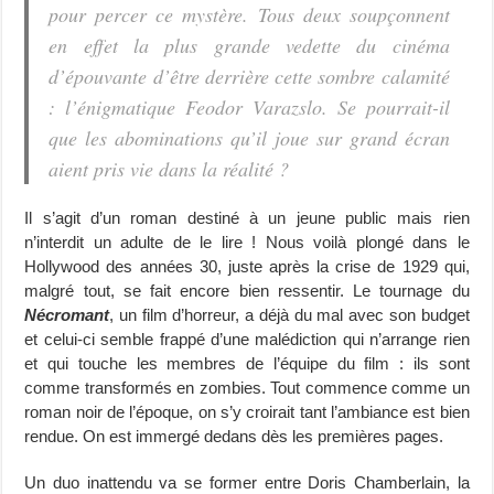
pour percer ce mystère. Tous deux soupçonnent
en effet la plus grande vedette du cinéma
d’épouvante d’être derrière cette sombre calamité
: l’énigmatique Feodor Varazslo. Se pourrait-il
que les abominations qu’il joue sur grand écran
aient pris vie dans la réalité ?
Il s’agit d’un roman destiné à un jeune public mais rien
n’interdit un adulte de le lire ! Nous voilà plongé dans le
Hollywood des années 30, juste après la crise de 1929 qui,
malgré tout, se fait encore bien ressentir. Le tournage du
Nécromant
, un film d’horreur, a déjà du mal avec son budget
et celui-ci semble frappé d’une malédiction qui n’arrange rien
et qui touche les membres de l’équipe du film : ils sont
comme transformés en zombies. Tout commence comme un
roman noir de l’époque, on s’y croirait tant l’ambiance est bien
rendue. On est immergé dedans dès les premières pages.
Un duo inattendu va se former entre Doris Chamberlain, la