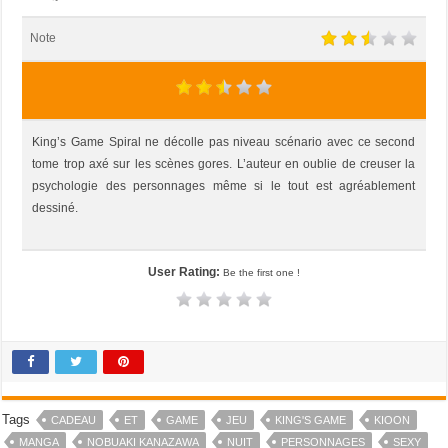
Note
King’s Game Spiral ne décolle pas niveau scénario avec ce second
tome trop axé sur les scènes gores. L’auteur en oublie de creuser la
psychologie des personnages même si le tout est agréablement
dessiné.
User Rating:
Be the first one !
Tags
CADEAU
ET
GAME
JEU
KING'S GAME
KIOON
MANGA
NOBUAKI KANAZAWA
NUIT
PERSONNAGES
SEXY