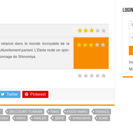
Logi
s relance dans le monde incroyable de la
turellement parlant. L’Etoile reste un spin-
ersonnage de Shinomiya.
In
Mo
Twitter
Pinterest
T
DELCOURT TONKAM
FANS
FOOD WARS
FRANCE
GAKA
PARIS
PARLER
SÉRIE
SHINOMIYA
SOMA