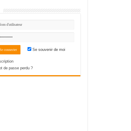
n
Se souvenir de moi
scription
t de passe perdu ?