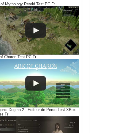
of Mythology Retold Test PC Fr
of Charon Test PC Fr
on's Dogma 2 - Editeur de Perso Test XBox
es Fr