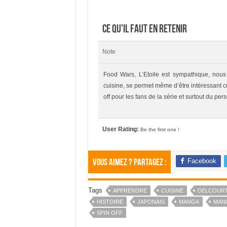
Ce qu'il faut en retenir
Note
Food Wars, L’Etoile est sympathique, nou
cuisine, se permet même d’être intéressant cul
off pour les fans de la série et surtout du p
User Rating:
Be the first one !
Facebook
Vous aimez ? Partagez :
Tags
APPRENDRE
CUISINE
DELCOUR
HISTOIRE
JAPONAIS
MANGA
MAN
SPIN OFF