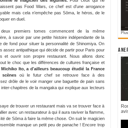
nommé le magicien des légumes.
Pour ceux qui ne
aissent pas Food Wars, ce chef est d’une arrogance
oyable mais cela n’empêche pas Sôma, le héros, de le
oquer en duel.
 deux premiers tomes commencent de la même
Plus
ère, à savoir par une petite histoire indépendante de la
e de fond pour situer la personnalité de Shinomiya. On
s assez antipathique qui décide de partir pour Paris pour
A ne 
et ouvrir son propre restaurant. Nous allons donc
rtout le choc que les différences de cultures française et
 Michiko Ito, a d’ailleurs beaucoup étudié la France
 scènes
où le futur chef se retrouve face à des
ssez drôle de le voir manger une baguette de pain sans
s inter-chapitres de la mangaka qui explique aux lecteurs
aye de trouver un restaurant mais va se trouver face à
Rom
avi
’allier avec un restaurateur à qui il aura raviver la flamme,
cité de Sôma à faire la même chose. On suit le magicien
ensemble manque un petit peu de panache ! Encore trop