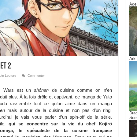
Age 
Ark 
 et 2
oin Lecture
Commenter
d Wars est un
shônen
de cuisine comme on n’en
dait plus. À la fois drôle et captivant, ce manga de Yuto
uda rassemble tout ce qu’on aime dans un manga
en
mais autour de la cuisine et non pas d’un ring.
Drag
urd’hui je vais vous parler d’un spin-off de la série,
Seri
oile,
qui se concentre sur la vie du chef Kojirô
omiya, le spécialiste de la cuisine française