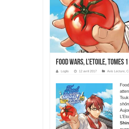
Food Wars, L’Etoile, tomes 1
Loglis
12 avril 2017
Avis Lecture
,
C
Foo
atten
Tsuk
shôn
Aujo
L’Et
Shin