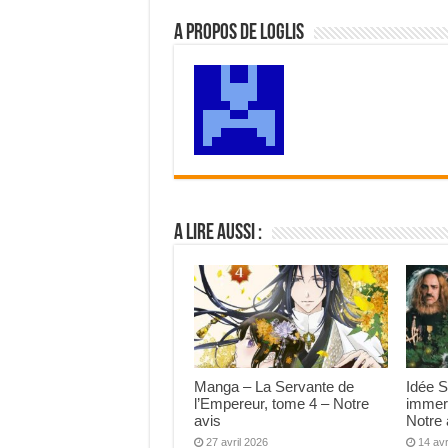
A propos de Loglis
A lire aussi :
Manga – La Servante de
Idée S
l’Empereur, tome 4 – Notre
immer
avis
Notre 
27 avril 2026
14 avr