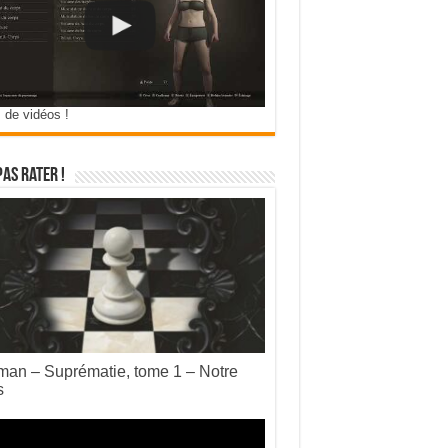
 de vidéos !
pas rater !
an – Suprématie, tome 1 – Notre
s