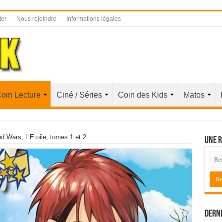
ter
Nous rejoindre
Informations légales
oin Lecture
Ciné / Séries
Coin des Kids
Matos
d Wars, L’Etoile, tomes 1 et 2
Une r
Derni