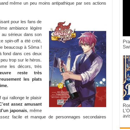
t quand même un peu moins antipathique par ses actions
isant pour les fans de
même ambiance légère
s au sérieux dans son
ce spin-off a été créé,
Pra
Swi
le beaucoup à Sôma !
 à fond dans ces deux
eu trop sur le héros.
mme les décors, très
œuvre reste très
reusement les plats
ime.
qui rallonge le plaisir
C’est assez amusant
Rom
 d’un japonais
, même
L’O
avi
assez facile et manque de personnages secondaires