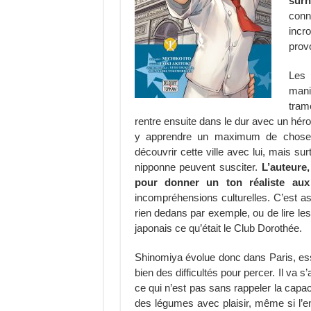
sur
conn
incr
prov
Les
mani
tram
rentre ensuite dans le dur avec un héro
y apprendre un maximum de choses 
découvrir cette ville avec lui, mais su
nipponne peuvent susciter.
L’auteure,
pour donner un ton réaliste aux
incompréhensions culturelles. C’est a
rien dedans par exemple, ou de lire le
japonais ce qu’était le Club Dorothée.
Shinomiya évolue donc dans Paris, ess
bien des difficultés pour percer. Il va s
ce qui n’est pas sans rappeler la capa
des légumes avec plaisir, même si l’