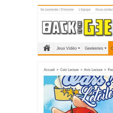
Se connecter / S’inscrire
L’équipe
Nous contac
Jeux Vidéo
Geekeries
C
Accueil
>
Coin Lecture
>
Avis Lecture
>
Foo