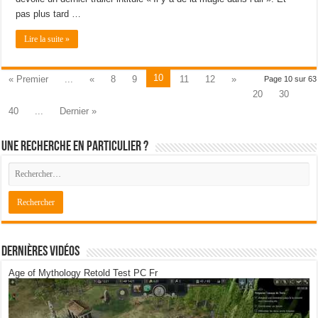
pas plus tard …
Lire la suite »
10
« Premier
...
«
8
9
11
12
»
Page 10 sur 63
20
30
40
...
Dernier »
Une recherche en particulier ?
Dernières Vidéos
Age of Mythology Retold Test PC Fr