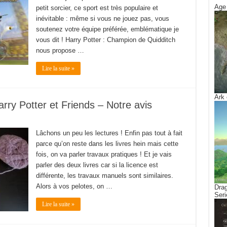
Age 
petit sorcier, ce sport est très populaire et
inévitable : même si vous ne jouez pas, vous
soutenez votre équipe préférée, emblématique je
vous dit ! Harry Potter : Champion de Quidditch
nous propose …
Lire la suite »
Ark 
rry Potter et Friends – Notre avis
Lâchons un peu les lectures ! Enfin pas tout à fait
parce qu’on reste dans les livres hein mais cette
fois, on va parler travaux pratiques ! Et je vais
parler des deux livres car si la licence est
différente, les travaux manuels sont similaires.
Alors à vos pelotes, on …
Drag
Seri
Lire la suite »