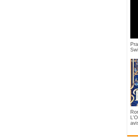
Pra
Swi
Rom
L’O
avi