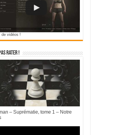
 de vidéos !
pas rater !
an – Suprématie, tome 1 – Notre
s