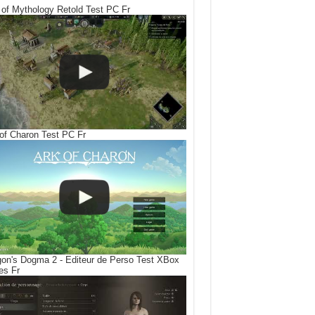
of Mythology Retold Test PC Fr
of Charon Test PC Fr
on's Dogma 2 - Editeur de Perso Test XBox
es Fr