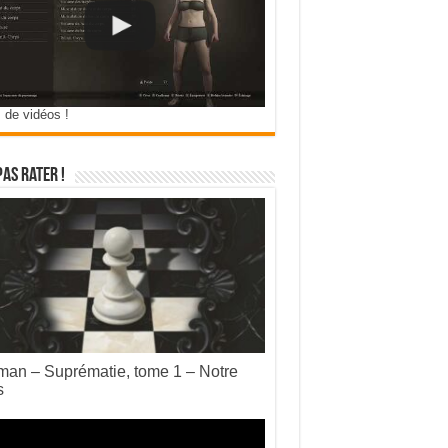
 de vidéos !
pas rater !
an – Suprématie, tome 1 – Notre
s