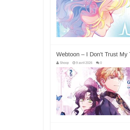
Webtoon – I Don’t Trust My 
Shoop
9 avril 2026
0