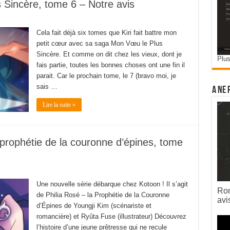
Sincère, tome 6 – Notre avis
Cela fait déjà six tomes que Kiri fait battre mon
petit cœur avec sa saga Mon Vœu le Plus
Sincère. Et comme on dit chez les vieux, dont je
Plus
fais partie, toutes les bonnes choses ont une fin il
parait. Car le prochain tome, le 7 (bravo moi, je
sais …
A ne 
Lire la suite »
prophétie de la couronne d’épines, tome
Une nouvelle série débarque chez Kotoon ! Il s’agit
Rom
de Philia Rosé – la Prophétie de la Couronne
avi
d’Épines de Youngji Kim (scénariste et
romancière) et Ryûta Fuse (illustrateur) Découvrez
l’histoire d’une jeune prêtresse qui ne recule