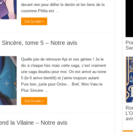
devant rien pour défier le destin et les liens de la
couronne.Philia est …
Lire la suite »
Sincère, tome 5 – Notre avis
Pra
Swi
Quelle joie de retrouver Api et ses génies ! Je le
dis à chaque fois mais cette saga, c’est vraiment
une saga doudou pour moi. On est arrivé au tome
5 (le 6 arrive bientôt) et j’aime toujours autant.
Puis bon, juste pour Oxlov… Bref, Mon Vœu le
Plus Sincère …
Lire la suite »
Rom
L’O
avi
nd la Vilaine – Notre avis