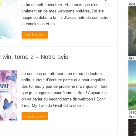
Age 
la fin de cette aventure. Et je crois que c’est
vraiment un de mes webtoons préférés, j’ai été
happé du début à la fin. J’avais hâte de connaître
la conclusion et en …
Lire la suite »
Twin, tome 2 – Notre avis
Ark 
Je continue de rattraper mon retard de lecture,
enfin, surtout d’écriture parce que pour enquiller
des tomes, y pas de problème mais quand il faut
que je m’organise pour écrire… Bref ! Aujourd’hui,
on va parler du second tome du webtoon I Don’t
Trust My Twin de Gwat édité chez …
Drag
Lire la suite »
Seri