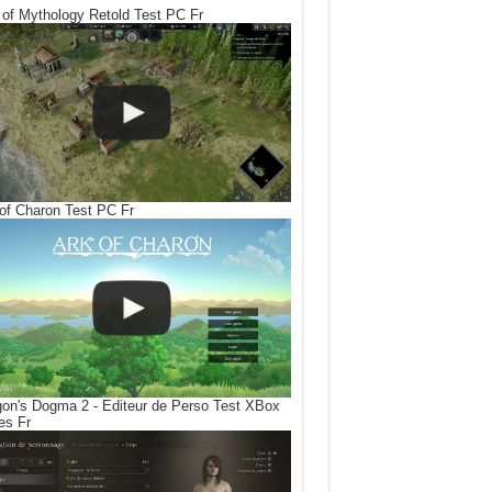
of Mythology Retold Test PC Fr
of Charon Test PC Fr
on's Dogma 2 - Editeur de Perso Test XBox
es Fr