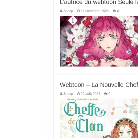
L’autrice du webtoon Seule l
Shoop
14 novembre 2024
0
Webtoon – La Nouvelle Cheff
Shoop
29 août 2024
0