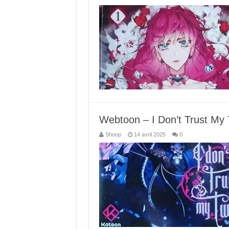
Webtoon – I Don’t Trust My 
Shoop
14 avril 2025
0