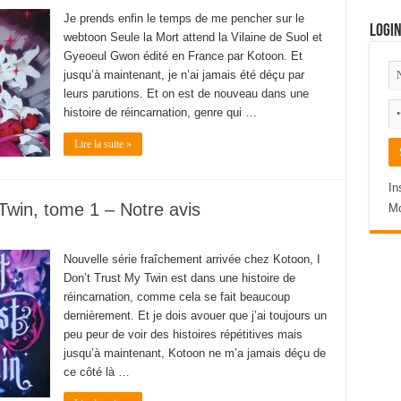
Je prends enfin le temps de me pencher sur le
Logi
webtoon Seule la Mort attend la Vilaine de Suol et
Gyeoeul Gwon édité en France par Kotoon. Et
jusqu’à maintenant, je n’ai jamais été déçu par
leurs parutions. Et on est de nouveau dans une
histoire de réincarnation, genre qui …
Lire la suite »
In
Twin, tome 1 – Notre avis
Mo
Nouvelle série fraîchement arrivée chez Kotoon, I
Don’t Trust My Twin est dans une histoire de
réincarnation, comme cela se fait beaucoup
dernièrement. Et je dois avouer que j’ai toujours un
peu peur de voir des histoires répétitives mais
jusqu’à maintenant, Kotoon ne m’a jamais déçu de
ce côté là …