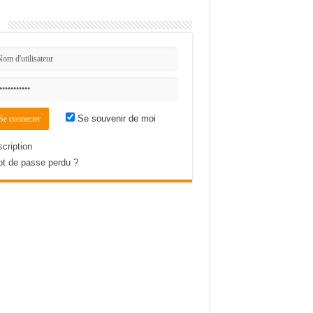
n
Se souvenir de moi
scription
t de passe perdu ?