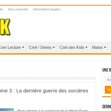
ter
Nous rejoindre
Informations légales
Coin Lecture
Ciné / Séries
Coin des Kids
Matos
Une r
e 3 : La dernière guerre des sorcières
Derni
Nous arrivons à la conclusion de la trilogie Faust