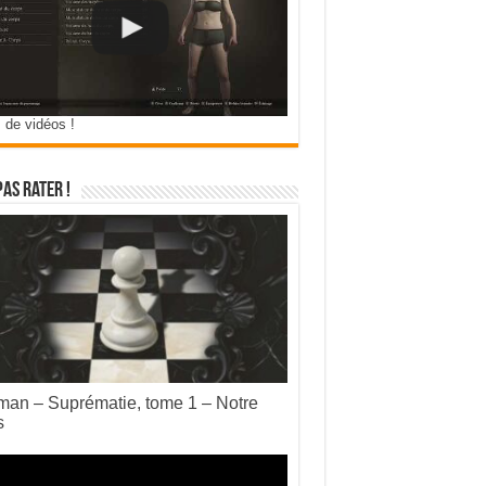
 de vidéos !
pas rater !
an – Suprématie, tome 1 – Notre
s