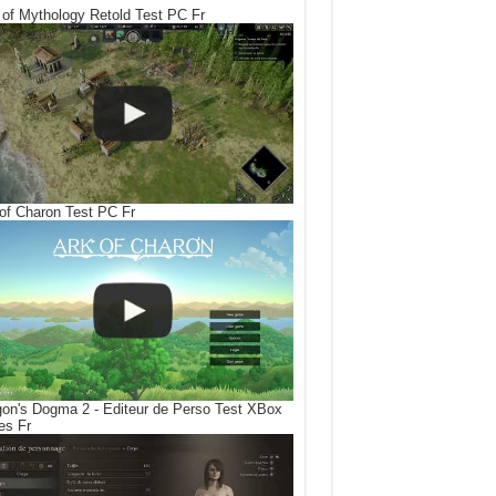
of Mythology Retold Test PC Fr
of Charon Test PC Fr
on's Dogma 2 - Editeur de Perso Test XBox
es Fr