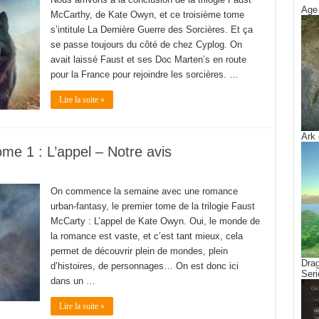
Age 
McCarthy, de Kate Owyn, et ce troisième tome
s’intitule La Dernière Guerre des Sorcières. Et ça
se passe toujours du côté de chez Cyplog. On
avait laissé Faust et ses Doc Marten’s en route
pour la France pour rejoindre les sorcières. …
Lire la suite »
Ark 
e 1 : L’appel – Notre avis
On commence la semaine avec une romance
urban-fantasy, le premier tome de la trilogie Faust
McCarty : L’appel de Kate Owyn. Oui, le monde de
la romance est vaste, et c’est tant mieux, cela
permet de découvrir plein de mondes, plein
Drag
d’histoires, de personnages… On est donc ici
Seri
dans un …
Lire la suite »