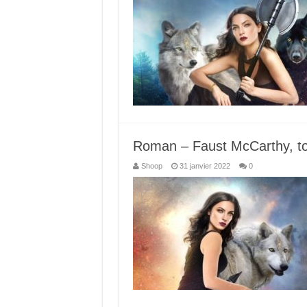
Roman – Faust McCarthy, tom
Shoop
31 janvier 2022
0