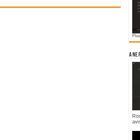
Plus
A ne 
Rom
avi