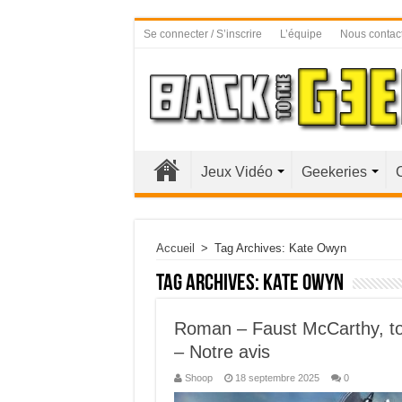
Se connecter / S’inscrire
L’équipe
Nous contac
Jeux Vidéo
Geekeries
Accueil
>
Tag Archives: Kate Owyn
Tag Archives:
Kate Owyn
Roman – Faust McCarthy, tom
– Notre avis
Shoop
18 septembre 2025
0