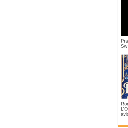
Pra
Swi
Rom
L’O
avi