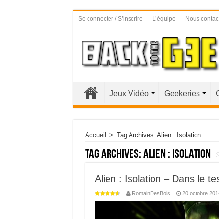
Se connecter / S’inscrire
L’équipe
Nous contac
Jeux Vidéo
Geekeries
Accueil
>
Tag Archives: Alien : Isolation
Tag Archives:
Alien : Isolation
Alien : Isolation – Dans le t
RomainDesBois
20 octobre 201