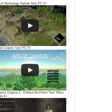
of Mythology Retold Test PC Fr
of Charon Test PC Fr
on's Dogma 2 - Editeur de Perso Test XBox
es Fr