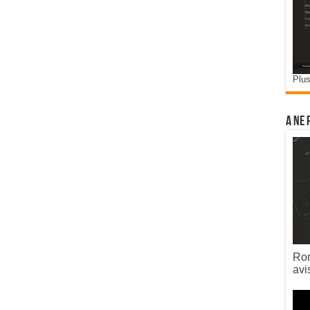
Plus
A ne 
Rom
avi