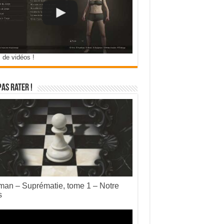
 de vidéos !
pas rater !
an – Suprématie, tome 1 – Notre
s