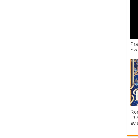
Pra
Swi
Rom
L’O
avi