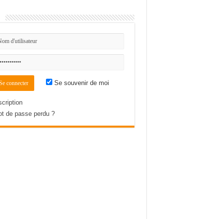
n
Se souvenir de moi
scription
t de passe perdu ?