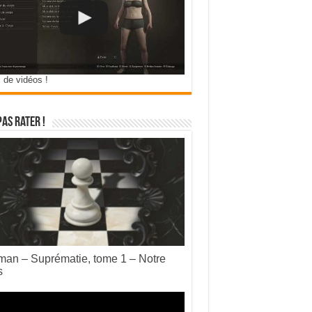
 de vidéos !
pas rater !
an – Suprématie, tome 1 – Notre
s