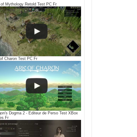
of Mythology Retold Test PC Fr
of Charon Test PC Fr
on's Dogma 2 - Editeur de Perso Test XBox
es Fr