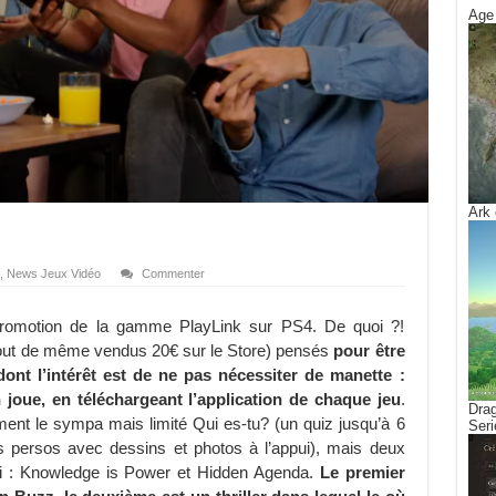
Age 
Ark 
,
News Jeux Vidéo
Commenter
promotion de la gamme PlayLink sur PS4. De quoi ?!
» (tout de même vendus 20€ sur le Store) pensés
pour être
dont l’intérêt est de ne pas nécessiter de manette :
joue, en téléchargeant l’application de chaque jeu
.
Drag
ement le sympa mais limité Qui es-tu? (un quiz jusqu’à 6
Seri
s persos avec dessins et photos à l’appui), mais deux
ui : Knowledge is Power et Hidden Agenda.
Le premier