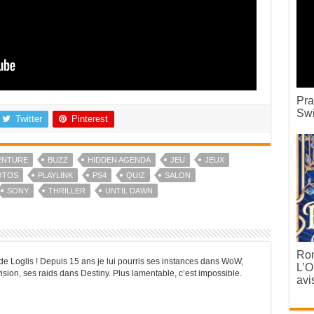
Pra
Swi
Twitter
Pinterest
ENTURE
BUZZ
HIDDEN AGENDA
JEU
JEUX
OTOS
PLAYLINK
PS4
QUIZ
SALON
SONY
THRILLER
UNTIL DAWN
Rom
l de Loglis ! Depuis 15 ans je lui pourris ses instances dans WoW,
L’O
sion, ses raids dans Destiny. Plus lamentable, c’est impossible.
avi