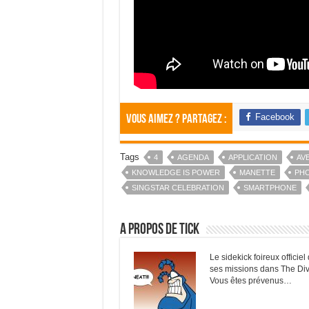
Facebook
Vous aimez ? Partagez :
Tags
4
AGENDA
APPLICATION
AV
KNOWLEDGE IS POWER
MANETTE
PH
SINGSTAR CELEBRATION
SMARTPHONE
A propos de Tick
Le sidekick foireux officie
ses missions dans The Divi
Vous êtes prévenus…