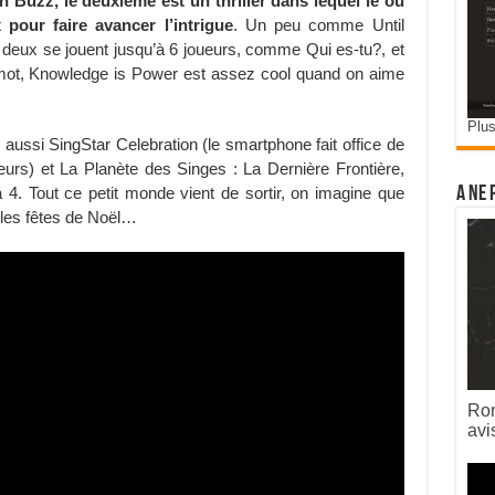
n Buzz, le deuxième est un thriller dans lequel le où
 pour faire avancer l’intrigue
. Un peu comme Until
s deux se jouent jusqu’à 6 joueurs, comme Qui es-tu?, et
 mot, Knowledge is Power est assez cool quand on aime
Plus
aussi SingStar Celebration (le smartphone fait office de
ueurs) et La Planète des Singes : La Dernière Frontière,
 4. Tout ce petit monde vient de sortir, on imagine que
A ne 
 les fêtes de Noël…
Rom
avi