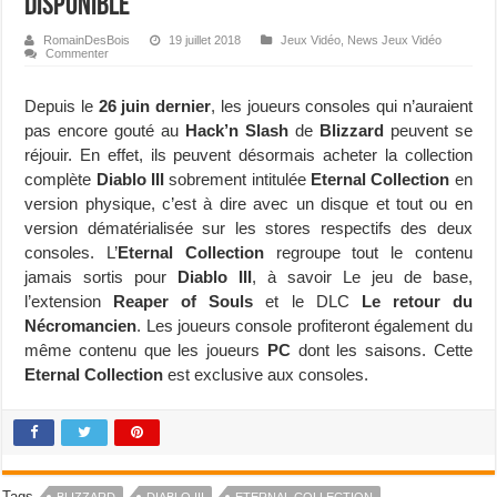
disponible
RomainDesBois
19 juillet 2018
Jeux Vidéo
,
News Jeux Vidéo
Commenter
Depuis le
26 juin dernier
, les joueurs consoles qui n’auraient
pas encore gouté au
Hack’n Slash
de
Blizzard
peuvent se
réjouir. En effet, ils peuvent désormais acheter la collection
complète
Diablo III
sobrement intitulée
Eternal Collection
en
version physique, c’est à dire avec un disque et tout ou en
version dématérialisée sur les stores respectifs des deux
consoles. L’
Eternal Collection
regroupe tout le contenu
jamais sortis pour
Diablo III
, à savoir Le jeu de base,
l’extension
Reaper of Souls
et le DLC
Le retour du
Nécromancien
. Les joueurs console profiteront également du
même contenu que les joueurs
PC
dont les saisons. Cette
Eternal Collection
est exclusive aux consoles.
Tags
BLIZZARD
DIABLO III
ETERNAL COLLECTION