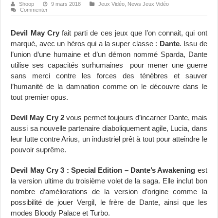
Shoop
9 mars 2018
Jeux Vidéo
,
News Jeux Vidéo
Commenter
Devil May Cry
fait parti de ces jeux que l’on connait, qui ont
marqué, avec un héros qui a la super classe :
Dante
. Issu de
l’union d’une humaine et d’un démon nommé Sparda, Dante
utilise ses capacités surhumaines pour mener une guerre
sans merci contre les forces des ténèbres et sauver
l’humanité de la damnation comme on le découvre dans le
tout premier opus.
Devil May Cry 2
vous permet toujours d’incarner Dante, mais
aussi sa nouvelle partenaire diaboliquement agile, Lucia, dans
leur lutte contre Arius, un industriel prêt à tout pour atteindre le
pouvoir suprême.
Devil May Cry 3 : Special Edition – Dante’s Awakening
est
la version ultime du troisième volet de la saga. Elle inclut bon
nombre d’améliorations de la version d’origine comme la
possibilité de jouer Vergil, le frère de Dante, ainsi que les
modes Bloody Palace et Turbo.