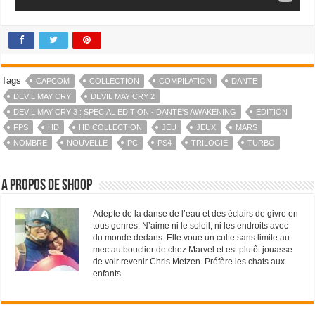
Tags
CAPCOM
COLLECTION
COMPILATION
DANTE
DEVIL MAY CRY
DEVIL MAY CRY 2
DEVIL MAY CRY 3 : SPECIAL EDITION - DANTE'S AWAKENING
EDITION
FPS
HD
HD COLLECTION
JEU
JEUX
MARS
NOMBRE
NOUVELLE
PC
PS4
TRILOGIE
TURBO
A propos de Shoop
Adepte de la danse de l’eau et des éclairs de givre en
tous genres. N’aime ni le soleil, ni les endroits avec
du monde dedans. Elle voue un culte sans limite au
mec au bouclier de chez Marvel et est plutôt jouasse
de voir revenir Chris Metzen. Préfère les chats aux
enfants.