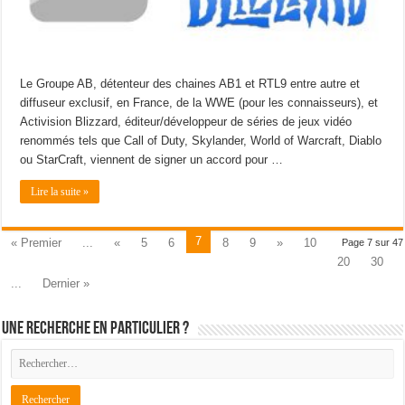
Le Groupe AB, détenteur des chaines AB1 et RTL9 entre autre et
diffuseur exclusif, en France, de la WWE (pour les connaisseurs), et
Activision Blizzard, éditeur/développeur de séries de jeux vidéo
renommés tels que Call of Duty, Skylander, World of Warcraft, Diablo
ou StarCraft, viennent de signer un accord pour …
Lire la suite »
7
« Premier
...
«
5
6
8
9
»
10
Page 7 sur 47
20
30
...
Dernier »
Une recherche en particulier ?