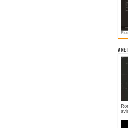
Plus
A ne 
Rom
avi