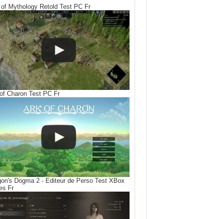
of Mythology Retold Test PC Fr
of Charon Test PC Fr
on's Dogma 2 - Editeur de Perso Test XBox
es Fr