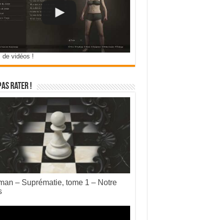
 de vidéos !
pas rater !
an – Suprématie, tome 1 – Notre
s