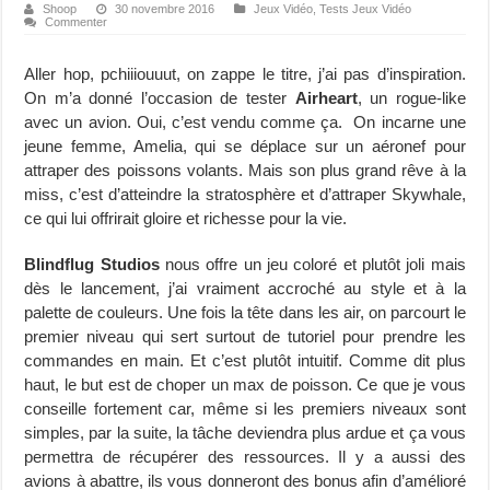
Shoop
30 novembre 2016
Jeux Vidéo
,
Tests Jeux Vidéo
Commenter
Aller hop, pchiiiouuut, on zappe le titre, j’ai pas d’inspiration.
On m’a donné l’occasion de tester
Airheart
, un rogue-like
avec un avion. Oui, c’est vendu comme ça. On incarne une
jeune femme, Amelia, qui se déplace sur un aéronef pour
attraper des poissons volants. Mais son plus grand rêve à la
miss, c’est d’atteindre la stratosphère et d’attraper Skywhale,
ce qui lui offrirait gloire et richesse pour la vie.
Blindflug Studios
nous offre un jeu coloré et plutôt joli mais
dès le lancement, j’ai vraiment accroché au style et à la
palette de couleurs. Une fois la tête dans les air, on parcourt le
premier niveau qui sert surtout de tutoriel pour prendre les
commandes en main. Et c’est plutôt intuitif. Comme dit plus
haut, le but est de choper un max de poisson. Ce que je vous
conseille fortement car, même si les premiers niveaux sont
simples, par la suite, la tâche deviendra plus ardue et ça vous
permettra de récupérer des ressources. Il y a aussi des
avions à abattre, ils vous donneront des bonus afin d’amélioré