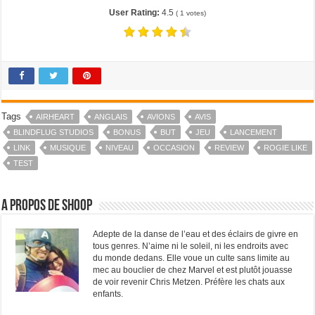
User Rating:
4.5
(
1
votes)
Tags
AIRHEART
ANGLAIS
AVIONS
AVIS
BLINDFLUG STUDIOS
BONUS
BUT
JEU
LANCEMENT
LINK
MUSIQUE
NIVEAU
OCCASION
REVIEW
ROGIE LIKE
TEST
A propos de Shoop
Adepte de la danse de l’eau et des éclairs de givre en
tous genres. N’aime ni le soleil, ni les endroits avec
du monde dedans. Elle voue un culte sans limite au
mec au bouclier de chez Marvel et est plutôt jouasse
de voir revenir Chris Metzen. Préfère les chats aux
enfants.